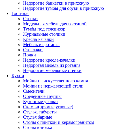
Недорогие банкетки в прихожую
Недорогие тумбы для обуви в прихожую
Гостиная
Стенки
Модульная мебель для гостиной
Тумбы под телевизор
Журнальные столики
Кресла-качалки
Мебель из ротанга
Стеллажи
Полки
Недорогие кресла-качалки
Недорогая мебель из ротанга
Недорогие мебельные стенки
Кухни
Мойки из искусственного камня
Мойки из нержавеющей стали
Смесители
Обеденные группы
Кухонные уголки
Скамьи(прямые,угловые)
Стулья, табуреты
Стулья барные
Столы с плиткой и керамогранитом
Столы книжка