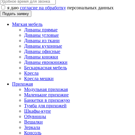
я даю
согласие на обработку
персональных данных
Мягкая мебель
Диваны прямые
Диваны угловые
Диваны из ткани
Диваны кухонные
Диваны офисные
Диваны книжки
Диваны еврокнижки
Бескаркасная мебель
Кресла
Кресла мешки
Прихожая
Модульная прихожая
Маленькие прихожие
Банкетки в прихожую
Тумба для прихожей
Шкафы-купе
Обувницы
Вешалки
Зеркала
Консоль