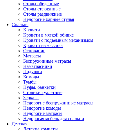
Столы обеденные
Столы стеклянные
Столы раздвижные
Недорогие барные стулья
Спальня
Кровати
Кровати в мягкой обивке
Кровати с подъемным механизмом
Кровати из массива
Основание
Матрасы
Беспружинные матрасы
Наматрасники
Подушки
Комоды
Тумбы
Пуфы, банкетки
Столики туалетные
Зеркала
Недорогие беспружинные матрасы
Недорогие комоды
Недорогие матрасы
Недорогая мебель для спальни
Детская
Детские комнаты