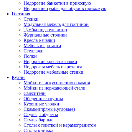
Недорогие банкетки в прихожую
Недорогие тумбы для обуви в прихожую
Гостиная
Стенки
Модульная мебель для гостиной
Тумбы под телевизор
Журнальные столики
Кресла-качалки
Мебель из ротанга
Стеллажи
Полки
Недорогие кресла-качалки
Недорогая мебель из ротанга
Недорогие мебельные стенки
Кухни
Мойки из искусственного камня
Мойки из нержавеющей стали
Смесители
Обеденные группы
Кухонные уголки
Скамьи(прямые,угловые)
Стулья, табуреты
Стулья барные
Столы с плиткой и керамогранитом
Столы книжка