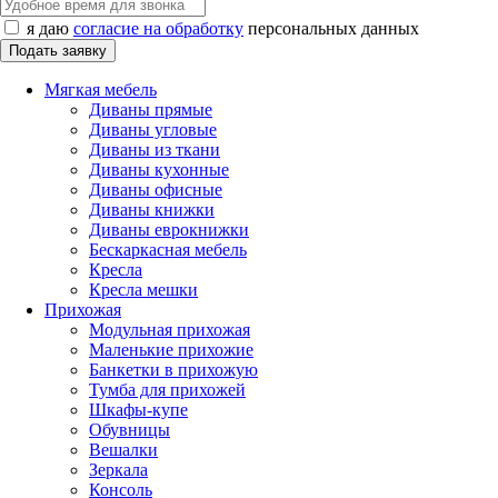
я даю
согласие на обработку
персональных данных
Мягкая мебель
Диваны прямые
Диваны угловые
Диваны из ткани
Диваны кухонные
Диваны офисные
Диваны книжки
Диваны еврокнижки
Бескаркасная мебель
Кресла
Кресла мешки
Прихожая
Модульная прихожая
Маленькие прихожие
Банкетки в прихожую
Тумба для прихожей
Шкафы-купе
Обувницы
Вешалки
Зеркала
Консоль