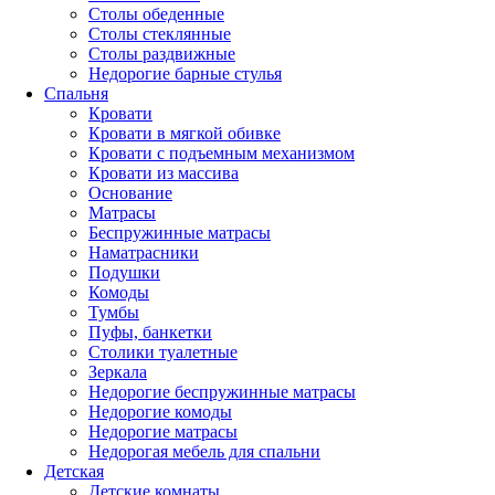
Столы обеденные
Столы стеклянные
Столы раздвижные
Недорогие барные стулья
Спальня
Кровати
Кровати в мягкой обивке
Кровати с подъемным механизмом
Кровати из массива
Основание
Матрасы
Беспружинные матрасы
Наматрасники
Подушки
Комоды
Тумбы
Пуфы, банкетки
Столики туалетные
Зеркала
Недорогие беспружинные матрасы
Недорогие комоды
Недорогие матрасы
Недорогая мебель для спальни
Детская
Детские комнаты