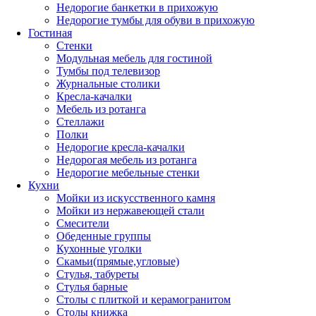
Недорогие банкетки в прихожую
Недорогие тумбы для обуви в прихожую
Гостиная
Стенки
Модульная мебель для гостиной
Тумбы под телевизор
Журнальные столики
Кресла-качалки
Мебель из ротанга
Стеллажи
Полки
Недорогие кресла-качалки
Недорогая мебель из ротанга
Недорогие мебельные стенки
Кухни
Мойки из искусственного камня
Мойки из нержавеющей стали
Смесители
Обеденные группы
Кухонные уголки
Скамьи(прямые,угловые)
Стулья, табуреты
Стулья барные
Столы с плиткой и керамогранитом
Столы книжка