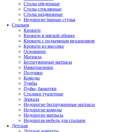
Столы обеденные
Столы стеклянные
Столы раздвижные
Недорогие барные стулья
Спальня
Кровати
Кровати в мягкой обивке
Кровати с подъемным механизмом
Кровати из массива
Основание
Матрасы
Беспружинные матрасы
Наматрасники
Подушки
Комоды
Тумбы
Пуфы, банкетки
Столики туалетные
Зеркала
Недорогие беспружинные матрасы
Недорогие комоды
Недорогие матрасы
Недорогая мебель для спальни
Детская
Детские комнаты