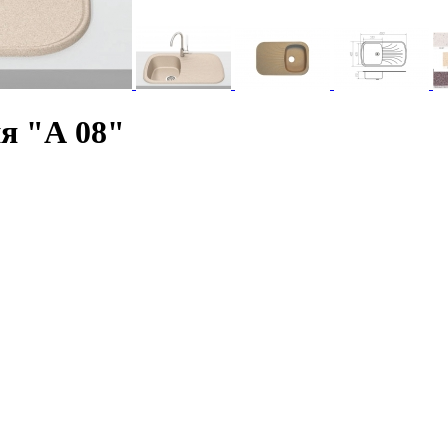
я "А 08"