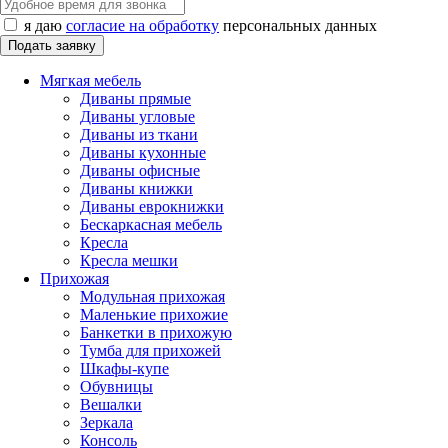
я даю
согласие на обработку
персональных данных
Мягкая мебель
Диваны прямые
Диваны угловые
Диваны из ткани
Диваны кухонные
Диваны офисные
Диваны книжки
Диваны еврокнижки
Бескаркасная мебель
Кресла
Кресла мешки
Прихожая
Модульная прихожая
Маленькие прихожие
Банкетки в прихожую
Тумба для прихожей
Шкафы-купе
Обувницы
Вешалки
Зеркала
Консоль