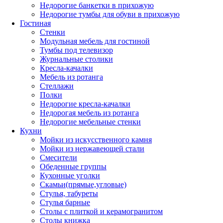
Недорогие банкетки в прихожую
Недорогие тумбы для обуви в прихожую
Гостиная
Стенки
Модульная мебель для гостиной
Тумбы под телевизор
Журнальные столики
Кресла-качалки
Мебель из ротанга
Стеллажи
Полки
Недорогие кресла-качалки
Недорогая мебель из ротанга
Недорогие мебельные стенки
Кухни
Мойки из искусственного камня
Мойки из нержавеющей стали
Смесители
Обеденные группы
Кухонные уголки
Скамьи(прямые,угловые)
Стулья, табуреты
Стулья барные
Столы с плиткой и керамогранитом
Столы книжка