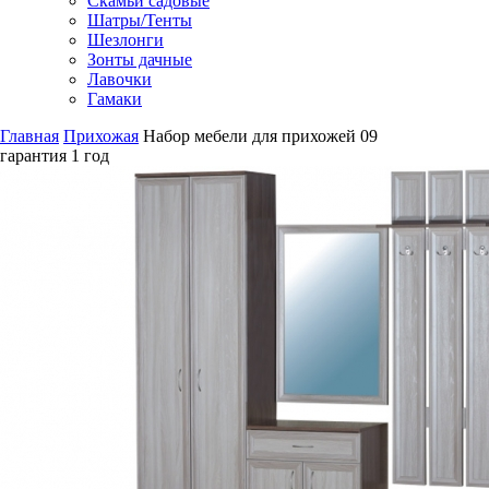
Скамьи садовые
Шатры/Тенты
Шезлонги
Зонты дачные
Лавочки
Гамаки
Главная
Прихожая
Набор мебели для прихожей 09
гарантия
1 год