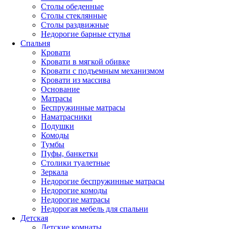
Столы обеденные
Столы стеклянные
Столы раздвижные
Недорогие барные стулья
Спальня
Кровати
Кровати в мягкой обивке
Кровати с подъемным механизмом
Кровати из массива
Основание
Матрасы
Беспружинные матрасы
Наматрасники
Подушки
Комоды
Тумбы
Пуфы, банкетки
Столики туалетные
Зеркала
Недорогие беспружинные матрасы
Недорогие комоды
Недорогие матрасы
Недорогая мебель для спальни
Детская
Детские комнаты