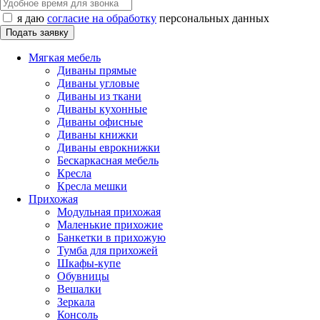
я даю
согласие на обработку
персональных данных
Мягкая мебель
Диваны прямые
Диваны угловые
Диваны из ткани
Диваны кухонные
Диваны офисные
Диваны книжки
Диваны еврокнижки
Бескаркасная мебель
Кресла
Кресла мешки
Прихожая
Модульная прихожая
Маленькие прихожие
Банкетки в прихожую
Тумба для прихожей
Шкафы-купе
Обувницы
Вешалки
Зеркала
Консоль