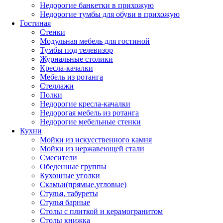
Недорогие банкетки в прихожую
Недорогие тумбы для обуви в прихожую
Гостиная
Стенки
Модульная мебель для гостиной
Тумбы под телевизор
Журнальные столики
Кресла-качалки
Мебель из ротанга
Стеллажи
Полки
Недорогие кресла-качалки
Недорогая мебель из ротанга
Недорогие мебельные стенки
Кухни
Мойки из искусственного камня
Мойки из нержавеющей стали
Смесители
Обеденные группы
Кухонные уголки
Скамьи(прямые,угловые)
Стулья, табуреты
Стулья барные
Столы с плиткой и керамогранитом
Столы книжка