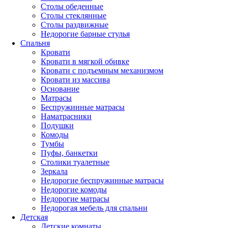
Столы обеденные
Столы стеклянные
Столы раздвижные
Недорогие барные стулья
Спальня
Кровати
Кровати в мягкой обивке
Кровати с подъемным механизмом
Кровати из массива
Основание
Матрасы
Беспружинные матрасы
Наматрасники
Подушки
Комоды
Тумбы
Пуфы, банкетки
Столики туалетные
Зеркала
Недорогие беспружинные матрасы
Недорогие комоды
Недорогие матрасы
Недорогая мебель для спальни
Детская
Детские комнаты