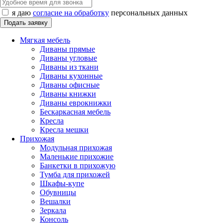
я даю
согласие на обработку
персональных данных
Мягкая мебель
Диваны прямые
Диваны угловые
Диваны из ткани
Диваны кухонные
Диваны офисные
Диваны книжки
Диваны еврокнижки
Бескаркасная мебель
Кресла
Кресла мешки
Прихожая
Модульная прихожая
Маленькие прихожие
Банкетки в прихожую
Тумба для прихожей
Шкафы-купе
Обувницы
Вешалки
Зеркала
Консоль