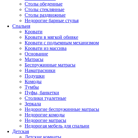
Столы обеденные
Столы стеклянные
Столы раздвижные
Недорогие барные стулья
Спальня
Кровати
Кровати в мягкой обивке
Кровати с подъемным механизмом
Кровати из массива
Основание
Матрасы
Беспружинные матрасы
Наматрасники
Подушки
Комоды
Тумбы
Пуфы, банкетки
Столики туалетные
Зеркала
Недорогие беспружинные матрасы
Недорогие комоды
Недорогие матрасы
Недорогая мебель для спальни
Детская
Детские комнаты