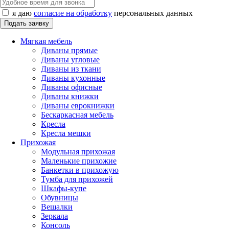
я даю
согласие на обработку
персональных данных
Мягкая мебель
Диваны прямые
Диваны угловые
Диваны из ткани
Диваны кухонные
Диваны офисные
Диваны книжки
Диваны еврокнижки
Бескаркасная мебель
Кресла
Кресла мешки
Прихожая
Модульная прихожая
Маленькие прихожие
Банкетки в прихожую
Тумба для прихожей
Шкафы-купе
Обувницы
Вешалки
Зеркала
Консоль