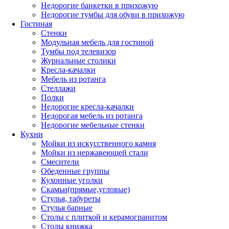
Недорогие банкетки в прихожую
Недорогие тумбы для обуви в прихожую
Гостиная
Стенки
Модульная мебель для гостиной
Тумбы под телевизор
Журнальные столики
Кресла-качалки
Мебель из ротанга
Стеллажи
Полки
Недорогие кресла-качалки
Недорогая мебель из ротанга
Недорогие мебельные стенки
Кухни
Мойки из искусственного камня
Мойки из нержавеющей стали
Смесители
Обеденные группы
Кухонные уголки
Скамьи(прямые,угловые)
Стулья, табуреты
Стулья барные
Столы с плиткой и керамогранитом
Столы книжка