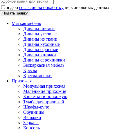
я даю
согласие на обработку
персональных данных
Мягкая мебель
Диваны прямые
Диваны угловые
Диваны из ткани
Диваны кухонные
Диваны офисные
Диваны книжки
Диваны еврокнижки
Бескаркасная мебель
Кресла
Кресла мешки
Прихожая
Модульная прихожая
Маленькие прихожие
Банкетки в прихожую
Тумба для прихожей
Шкафы-купе
Обувницы
Вешалки
Зеркала
Консоль