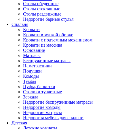
Столы обеденные
Столы стеклянные
Столы раздвижные
Недорогие барные стулья
Спальня
Кровати
Кровати в мягкой обивке
Кровати с подъемным механизмом
Кровати из массива
Основание
Матрасы
Беспружинные матрасы
Наматрасники
Подушки
Комоды
Тумбы
Пуфы, банкетки
Столики туалетные
Зеркала
Недорогие беспружинные матрасы
Недорогие комоды
Недорогие матрасы
Недорогая мебель для спальни
Детская
Детские комнаты