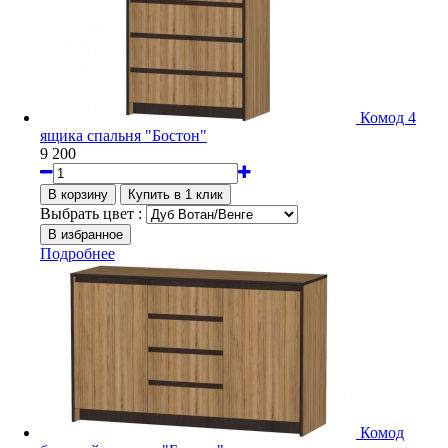
Комод 4
ящика спальня "Бостон"
9 200
Выбрать цвет :
Подробнее
Комод