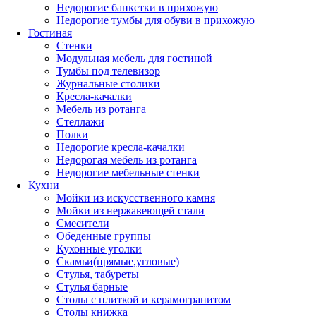
Недорогие банкетки в прихожую
Недорогие тумбы для обуви в прихожую
Гостиная
Стенки
Модульная мебель для гостиной
Тумбы под телевизор
Журнальные столики
Кресла-качалки
Мебель из ротанга
Стеллажи
Полки
Недорогие кресла-качалки
Недорогая мебель из ротанга
Недорогие мебельные стенки
Кухни
Мойки из искусственного камня
Мойки из нержавеющей стали
Смесители
Обеденные группы
Кухонные уголки
Скамьи(прямые,угловые)
Стулья, табуреты
Стулья барные
Столы с плиткой и керамогранитом
Столы книжка