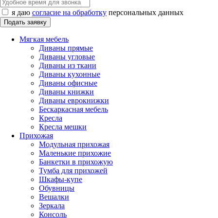
я даю
согласие на обработку
персональных данных
Мягкая мебель
Диваны прямые
Диваны угловые
Диваны из ткани
Диваны кухонные
Диваны офисные
Диваны книжки
Диваны еврокнижки
Бескаркасная мебель
Кресла
Кресла мешки
Прихожая
Модульная прихожая
Маленькие прихожие
Банкетки в прихожую
Тумба для прихожей
Шкафы-купе
Обувницы
Вешалки
Зеркала
Консоль