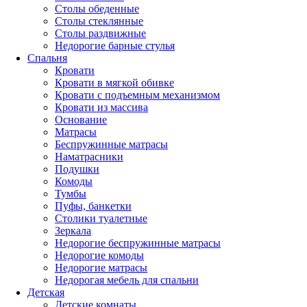
Столы обеденные
Столы стеклянные
Столы раздвижные
Недорогие барные стулья
Спальня
Кровати
Кровати в мягкой обивке
Кровати с подъемным механизмом
Кровати из массива
Основание
Матрасы
Беспружинные матрасы
Наматрасники
Подушки
Комоды
Тумбы
Пуфы, банкетки
Столики туалетные
Зеркала
Недорогие беспружинные матрасы
Недорогие комоды
Недорогие матрасы
Недорогая мебель для спальни
Детская
Детские комнаты