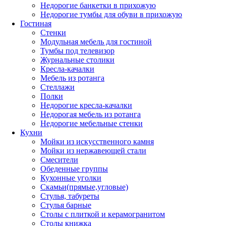
Недорогие банкетки в прихожую
Недорогие тумбы для обуви в прихожую
Гостиная
Стенки
Модульная мебель для гостиной
Тумбы под телевизор
Журнальные столики
Кресла-качалки
Мебель из ротанга
Стеллажи
Полки
Недорогие кресла-качалки
Недорогая мебель из ротанга
Недорогие мебельные стенки
Кухни
Мойки из искусственного камня
Мойки из нержавеющей стали
Смесители
Обеденные группы
Кухонные уголки
Скамьи(прямые,угловые)
Стулья, табуреты
Стулья барные
Столы с плиткой и керамогранитом
Столы книжка