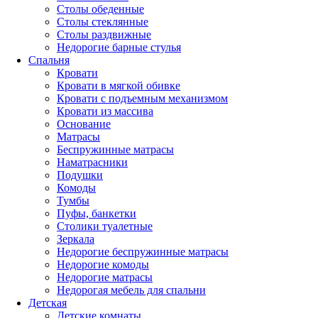
Столы обеденные
Столы стеклянные
Столы раздвижные
Недорогие барные стулья
Спальня
Кровати
Кровати в мягкой обивке
Кровати с подъемным механизмом
Кровати из массива
Основание
Матрасы
Беспружинные матрасы
Наматрасники
Подушки
Комоды
Тумбы
Пуфы, банкетки
Столики туалетные
Зеркала
Недорогие беспружинные матрасы
Недорогие комоды
Недорогие матрасы
Недорогая мебель для спальни
Детская
Детские комнаты