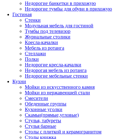
Недорогие банкетки в прихожую
Недорогие тумбы для обуви в прихожую
Гостиная
Стенки
Модульная мебель для гостиной
Тумбы под телевизор
Журнальные столики
Кресла-качалки
Мебель из ротанга
Стеллажи
Полки
Недорогие кресла-качалки
Недорогая мебель из ротанга
Недорогие мебельные стенки
Кухни
Мойки из искусственного камня
Мойки из нержавеющей стали
Смесители
Обеденные группы
Кухонные уголки
Скамьи(прямые,угловые)
Стулья, табуреты
Стулья барные
Столы с плиткой и керамогранитом
Столы книжка