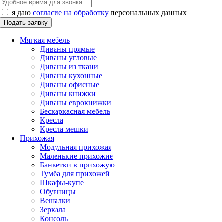
я даю
согласие на обработку
персональных данных
Мягкая мебель
Диваны прямые
Диваны угловые
Диваны из ткани
Диваны кухонные
Диваны офисные
Диваны книжки
Диваны еврокнижки
Бескаркасная мебель
Кресла
Кресла мешки
Прихожая
Модульная прихожая
Маленькие прихожие
Банкетки в прихожую
Тумба для прихожей
Шкафы-купе
Обувницы
Вешалки
Зеркала
Консоль