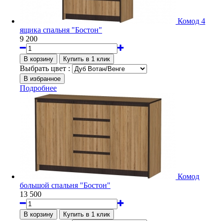
Комод 4
ящика спальня "Бостон"
9 200
Выбрать цвет :
Подробнее
Комод
большой спальня "Бостон"
13 500