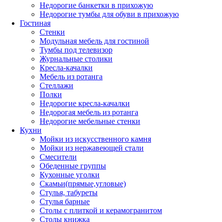
Недорогие банкетки в прихожую
Недорогие тумбы для обуви в прихожую
Гостиная
Стенки
Модульная мебель для гостиной
Тумбы под телевизор
Журнальные столики
Кресла-качалки
Мебель из ротанга
Стеллажи
Полки
Недорогие кресла-качалки
Недорогая мебель из ротанга
Недорогие мебельные стенки
Кухни
Мойки из искусственного камня
Мойки из нержавеющей стали
Смесители
Обеденные группы
Кухонные уголки
Скамьи(прямые,угловые)
Стулья, табуреты
Стулья барные
Столы с плиткой и керамогранитом
Столы книжка