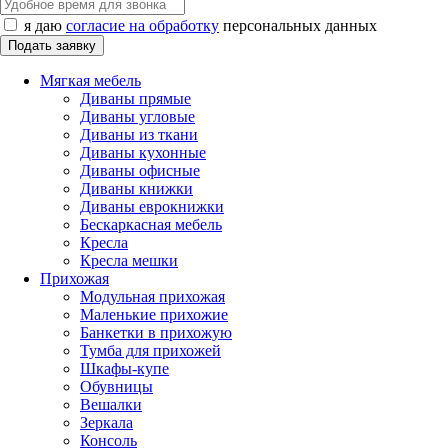
я даю
согласие на обработку
персональных данных
Мягкая мебель
Диваны прямые
Диваны угловые
Диваны из ткани
Диваны кухонные
Диваны офисные
Диваны книжки
Диваны еврокнижки
Бескаркасная мебель
Кресла
Кресла мешки
Прихожая
Модульная прихожая
Маленькие прихожие
Банкетки в прихожую
Тумба для прихожей
Шкафы-купе
Обувницы
Вешалки
Зеркала
Консоль