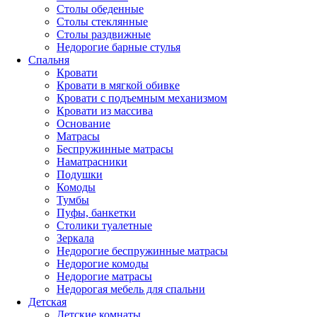
Столы обеденные
Столы стеклянные
Столы раздвижные
Недорогие барные стулья
Спальня
Кровати
Кровати в мягкой обивке
Кровати с подъемным механизмом
Кровати из массива
Основание
Матрасы
Беспружинные матрасы
Наматрасники
Подушки
Комоды
Тумбы
Пуфы, банкетки
Столики туалетные
Зеркала
Недорогие беспружинные матрасы
Недорогие комоды
Недорогие матрасы
Недорогая мебель для спальни
Детская
Детские комнаты