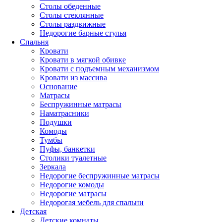
Столы обеденные
Столы стеклянные
Столы раздвижные
Недорогие барные стулья
Спальня
Кровати
Кровати в мягкой обивке
Кровати с подъемным механизмом
Кровати из массива
Основание
Матрасы
Беспружинные матрасы
Наматрасники
Подушки
Комоды
Тумбы
Пуфы, банкетки
Столики туалетные
Зеркала
Недорогие беспружинные матрасы
Недорогие комоды
Недорогие матрасы
Недорогая мебель для спальни
Детская
Детские комнаты