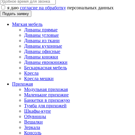
я даю
согласие на обработку
персональных данных
Мягкая мебель
Диваны прямые
Диваны угловые
Диваны из ткани
Диваны кухонные
Диваны офисные
Диваны книжки
Диваны еврокнижки
Бескаркасная мебель
Кресла
Кресла мешки
Прихожая
Модульная прихожая
Маленькие прихожие
Банкетки в прихожую
Тумба для прихожей
Шкафы-купе
Обувницы
Вешалки
Зеркала
Консоль