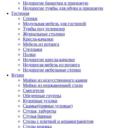
Недорогие банкетки в прихожую
Недорогие тумбы для обуви в прихожую
Гостиная
Стенки
Модульная мебель для гостиной
Тумбы под телевизор
Журнальные столики
Кресла-качалки
Мебель из ротанга
Стеллажи
Полки
Недорогие кресла-качалки
Недорогая мебель из ротанга
Недорогие мебельные стенки
Кухни
Мойки из искусственного камня
Мойки из нержавеющей стали
Смесители
Обеденные группы
Кухонные уголки
Скамьи(прямые,угловые)
Стулья, табуреты
Стулья барные
Столы с плиткой и керамогранитом
Столы книжка