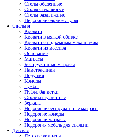
Столы обеденные
Столы стеклянные
Столы раздвижные
Недорогие барные стулья
Спальня
Кровати
Кровати в мягкой обивке
Кровати с подъемным механизмом
Кровати из массива
Основание
Матрасы
Беспружинные матрасы
Наматрасники
Подушки
Комоды
Тумбы
Пуфы, банкетки
Столики туалетные
Зеркала
Недорогие беспружинные матрасы
Недорогие комоды
Недорогие матрасы
Недорогая мебель для спальни
Детская
Детские комнаты