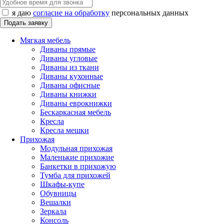
я даю
согласие на обработку
персональных данных
Мягкая мебель
Диваны прямые
Диваны угловые
Диваны из ткани
Диваны кухонные
Диваны офисные
Диваны книжки
Диваны еврокнижки
Бескаркасная мебель
Кресла
Кресла мешки
Прихожая
Модульная прихожая
Маленькие прихожие
Банкетки в прихожую
Тумба для прихожей
Шкафы-купе
Обувницы
Вешалки
Зеркала
Консоль