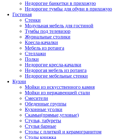
Недорогие банкетки в прихожую
Недорогие тумбы для обуви в прихожую
Гостиная
Стенки
Модульная мебель для гостиной
Тумбы под телевизор
Журнальные столики
Кресла-качалки
Мебель из ротанга
Стеллажи
Полки
Недорогие кресла-качалки
Недорогая мебель из ротанга
Недорогие мебельные стенки
Кухни
Мойки из искусственного камня
Мойки из нержавеющей стали
Смесители
Обеденные группы
Кухонные уголки
Скамьи(прямые,угловые)
Стулья, табуреты
Стулья барные
Столы с плиткой и керамогранитом
Столы книжка