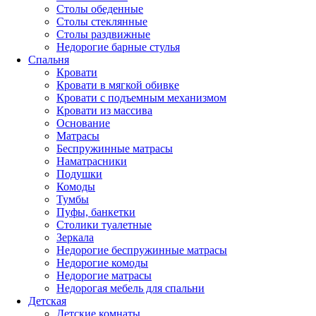
Столы обеденные
Столы стеклянные
Столы раздвижные
Недорогие барные стулья
Спальня
Кровати
Кровати в мягкой обивке
Кровати с подъемным механизмом
Кровати из массива
Основание
Матрасы
Беспружинные матрасы
Наматрасники
Подушки
Комоды
Тумбы
Пуфы, банкетки
Столики туалетные
Зеркала
Недорогие беспружинные матрасы
Недорогие комоды
Недорогие матрасы
Недорогая мебель для спальни
Детская
Детские комнаты