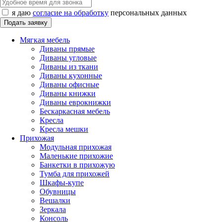
я даю
согласие на обработку
персональных данных
Мягкая мебель
Диваны прямые
Диваны угловые
Диваны из ткани
Диваны кухонные
Диваны офисные
Диваны книжки
Диваны еврокнижки
Бескаркасная мебель
Кресла
Кресла мешки
Прихожая
Модульная прихожая
Маленькие прихожие
Банкетки в прихожую
Тумба для прихожей
Шкафы-купе
Обувницы
Вешалки
Зеркала
Консоль