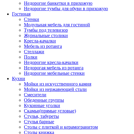
Недорогие банкетки в прихожую
Недорогие тумбы для обуви в прихожую
Гостиная
Стенки
Модульная мебель для гостиной
Тумбы под телевизор
Журнальные столики
Кресла-качалки
Мебель из ротанга
Стеллажи
Полки
Недорогие кресла-качалки
Недорогая мебель из ротанга
Недорогие мебельные стенки
Кухни
Мойки из искусственного камня
Мойки из нержавеющей стали
Смесители
Обеденные группы
Кухонные уголки
Скамьи(прямые,угловые)
Стулья, табуреты
Стулья барные
Столы с плиткой и керамогранитом
Столы книжка