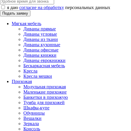
я даю
согласие на обработку
персональных данных
Мягкая мебель
Диваны прямые
Диваны угловые
Диваны из ткани
Диваны кухонные
Диваны офисные
Диваны книжки
Диваны еврокнижки
Бескаркасная мебель
Кресла
Кресла мешки
Прихожая
Модульная прихожая
Маленькие прихожие
Банкетки в прихожую
Тумба для прихожей
Шкафы-купе
Обувницы
Вешалки
Зеркала
Консоль