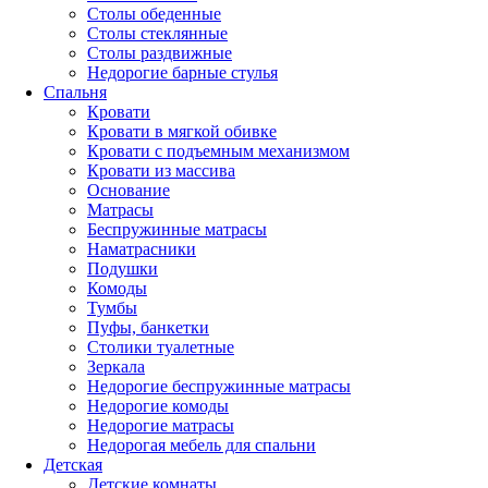
Столы обеденные
Столы стеклянные
Столы раздвижные
Недорогие барные стулья
Спальня
Кровати
Кровати в мягкой обивке
Кровати с подъемным механизмом
Кровати из массива
Основание
Матрасы
Беспружинные матрасы
Наматрасники
Подушки
Комоды
Тумбы
Пуфы, банкетки
Столики туалетные
Зеркала
Недорогие беспружинные матрасы
Недорогие комоды
Недорогие матрасы
Недорогая мебель для спальни
Детская
Детские комнаты