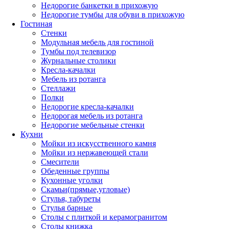
Недорогие банкетки в прихожую
Недорогие тумбы для обуви в прихожую
Гостиная
Стенки
Модульная мебель для гостиной
Тумбы под телевизор
Журнальные столики
Кресла-качалки
Мебель из ротанга
Стеллажи
Полки
Недорогие кресла-качалки
Недорогая мебель из ротанга
Недорогие мебельные стенки
Кухни
Мойки из искусственного камня
Мойки из нержавеющей стали
Смесители
Обеденные группы
Кухонные уголки
Скамьи(прямые,угловые)
Стулья, табуреты
Стулья барные
Столы с плиткой и керамогранитом
Столы книжка