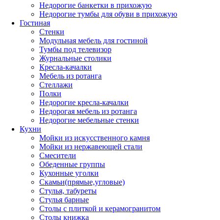
Недорогие банкетки в прихожую
Недорогие тумбы для обуви в прихожую
Гостиная
Стенки
Модульная мебель для гостиной
Тумбы под телевизор
Журнальные столики
Кресла-качалки
Мебель из ротанга
Стеллажи
Полки
Недорогие кресла-качалки
Недорогая мебель из ротанга
Недорогие мебельные стенки
Кухни
Мойки из искусственного камня
Мойки из нержавеющей стали
Смесители
Обеденные группы
Кухонные уголки
Скамьи(прямые,угловые)
Стулья, табуреты
Стулья барные
Столы с плиткой и керамогранитом
Столы книжка