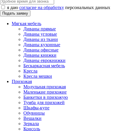
я даю
согласие на обработку
персональных данных
Мягкая мебель
Диваны прямые
Диваны угловые
Диваны из ткани
Диваны кухонные
Диваны офисные
Диваны книжки
Диваны еврокнижки
Бескаркасная мебель
Кресла
Кресла мешки
Прихожая
Модульная прихожая
Маленькие прихожие
Банкетки в прихожую
Тумба для прихожей
Шкафы-купе
Обувницы
Вешалки
Зеркала
Консоль