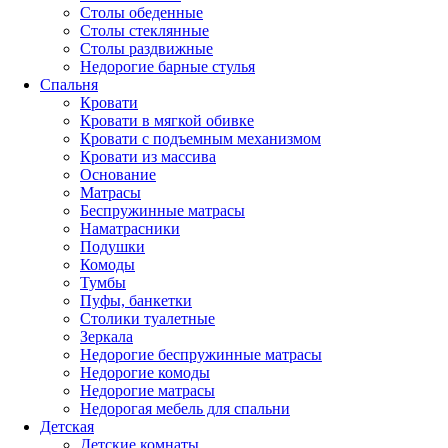
Столы обеденные
Столы стеклянные
Столы раздвижные
Недорогие барные стулья
Спальня
Кровати
Кровати в мягкой обивке
Кровати с подъемным механизмом
Кровати из массива
Основание
Матрасы
Беспружинные матрасы
Наматрасники
Подушки
Комоды
Тумбы
Пуфы, банкетки
Столики туалетные
Зеркала
Недорогие беспружинные матрасы
Недорогие комоды
Недорогие матрасы
Недорогая мебель для спальни
Детская
Детские комнаты