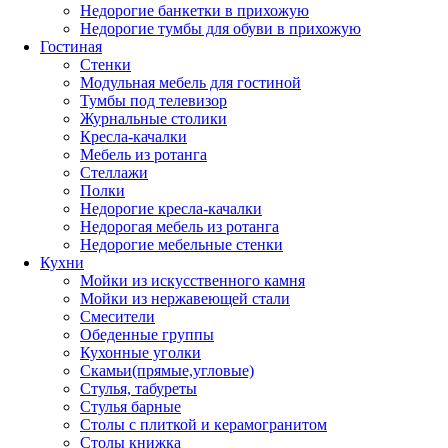
Недорогие банкетки в прихожую
Недорогие тумбы для обуви в прихожую
Гостиная
Стенки
Модульная мебель для гостиной
Тумбы под телевизор
Журнальные столики
Кресла-качалки
Мебель из ротанга
Стеллажи
Полки
Недорогие кресла-качалки
Недорогая мебель из ротанга
Недорогие мебельные стенки
Кухни
Мойки из искусственного камня
Мойки из нержавеющей стали
Смесители
Обеденные группы
Кухонные уголки
Скамьи(прямые,угловые)
Стулья, табуреты
Стулья барные
Столы с плиткой и керамогранитом
Столы книжка