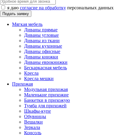
я даю
согласие на обработку
персональных данных
Мягкая мебель
Диваны прямые
Диваны угловые
Диваны из ткани
Диваны кухонные
Диваны офисные
Диваны книжки
Диваны еврокнижки
Бескаркасная мебель
Кресла
Кресла мешки
Прихожая
Модульная прихожая
Маленькие прихожие
Банкетки в прихожую
Тумба для прихожей
Шкафы-купе
Обувницы
Вешалки
Зеркала
Консоль