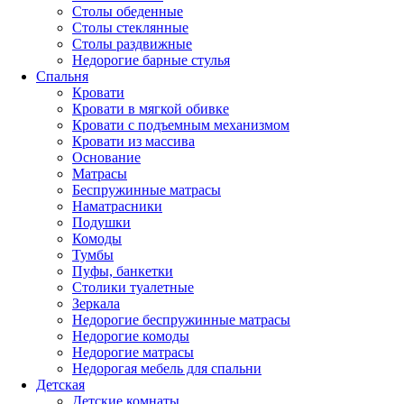
Столы обеденные
Столы стеклянные
Столы раздвижные
Недорогие барные стулья
Спальня
Кровати
Кровати в мягкой обивке
Кровати с подъемным механизмом
Кровати из массива
Основание
Матрасы
Беспружинные матрасы
Наматрасники
Подушки
Комоды
Тумбы
Пуфы, банкетки
Столики туалетные
Зеркала
Недорогие беспружинные матрасы
Недорогие комоды
Недорогие матрасы
Недорогая мебель для спальни
Детская
Детские комнаты