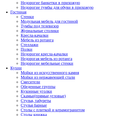
Недорогие банкетки в прихожую
Недорогие тумбы для обуви в прихожую
Гостиная
Стенки
Модульная мебель для гостиной
Тумбы под телевизор
Журнальные столики
Кресла-качалки
Мебель из ротанга
Стеллажи
Полки
Недорогие кресла-качалки
Недорогая мебель из ротанга
Недорогие мебельные стенки
Кухни
Мойки из искусственного камня
Мойки из нержавеющей стали
Смесители
Обеденные группы
Кухонные уголки
Скамьи(прямые,угловые)
Стулья, табуреты
Стулья барные
Столы с плиткой и керамогранитом
Столы книжка