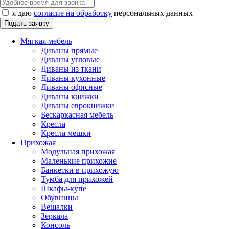
я даю
согласие на обработку
персональных данных
Мягкая мебель
Диваны прямые
Диваны угловые
Диваны из ткани
Диваны кухонные
Диваны офисные
Диваны книжки
Диваны еврокнижки
Бескаркасная мебель
Кресла
Кресла мешки
Прихожая
Модульная прихожая
Маленькие прихожие
Банкетки в прихожую
Тумба для прихожей
Шкафы-купе
Обувницы
Вешалки
Зеркала
Консоль