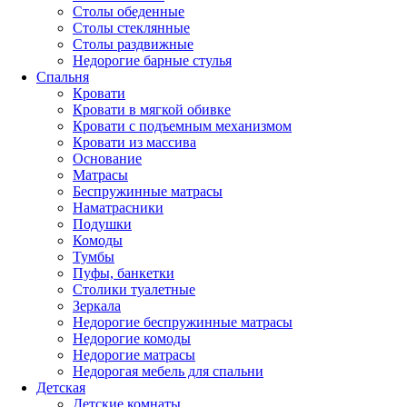
Столы обеденные
Столы стеклянные
Столы раздвижные
Недорогие барные стулья
Спальня
Кровати
Кровати в мягкой обивке
Кровати с подъемным механизмом
Кровати из массива
Основание
Матрасы
Беспружинные матрасы
Наматрасники
Подушки
Комоды
Тумбы
Пуфы, банкетки
Столики туалетные
Зеркала
Недорогие беспружинные матрасы
Недорогие комоды
Недорогие матрасы
Недорогая мебель для спальни
Детская
Детские комнаты