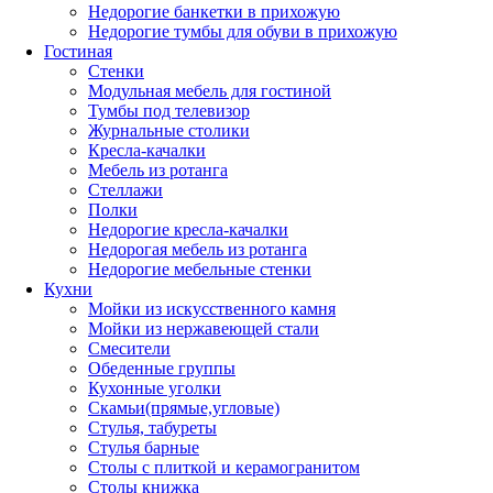
Недорогие банкетки в прихожую
Недорогие тумбы для обуви в прихожую
Гостиная
Стенки
Модульная мебель для гостиной
Тумбы под телевизор
Журнальные столики
Кресла-качалки
Мебель из ротанга
Стеллажи
Полки
Недорогие кресла-качалки
Недорогая мебель из ротанга
Недорогие мебельные стенки
Кухни
Мойки из искусственного камня
Мойки из нержавеющей стали
Смесители
Обеденные группы
Кухонные уголки
Скамьи(прямые,угловые)
Стулья, табуреты
Стулья барные
Столы с плиткой и керамогранитом
Столы книжка