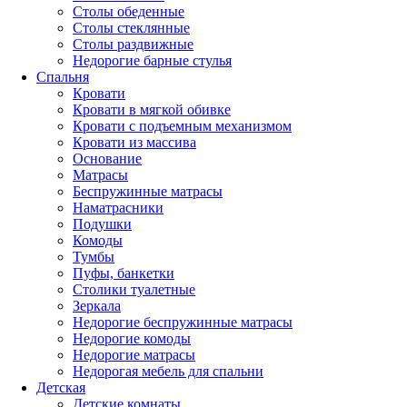
Столы обеденные
Столы стеклянные
Столы раздвижные
Недорогие барные стулья
Спальня
Кровати
Кровати в мягкой обивке
Кровати с подъемным механизмом
Кровати из массива
Основание
Матрасы
Беспружинные матрасы
Наматрасники
Подушки
Комоды
Тумбы
Пуфы, банкетки
Столики туалетные
Зеркала
Недорогие беспружинные матрасы
Недорогие комоды
Недорогие матрасы
Недорогая мебель для спальни
Детская
Детские комнаты