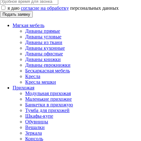
я даю
согласие на обработку
персональных данных
Мягкая мебель
Диваны прямые
Диваны угловые
Диваны из ткани
Диваны кухонные
Диваны офисные
Диваны книжки
Диваны еврокнижки
Бескаркасная мебель
Кресла
Кресла мешки
Прихожая
Модульная прихожая
Маленькие прихожие
Банкетки в прихожую
Тумба для прихожей
Шкафы-купе
Обувницы
Вешалки
Зеркала
Консоль