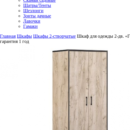
Скамьи садовые
Шатры/Тенты
Шезлонги
Зонты дачные
Лавочки
Гамаки
Главная
Шкафы
Шкафы 2-створчатые
Шкаф для одежды 2-дв. «
гарантия
1 год