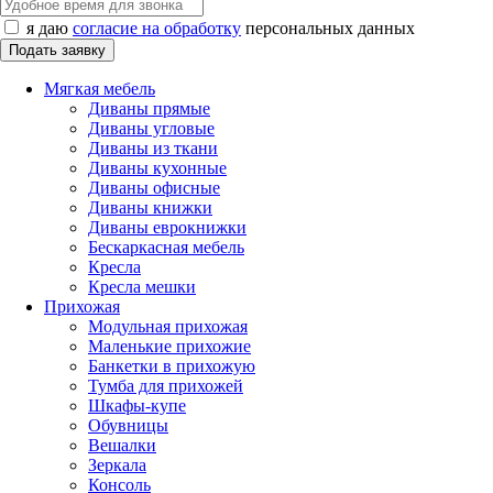
я даю
согласие на обработку
персональных данных
Мягкая мебель
Диваны прямые
Диваны угловые
Диваны из ткани
Диваны кухонные
Диваны офисные
Диваны книжки
Диваны еврокнижки
Бескаркасная мебель
Кресла
Кресла мешки
Прихожая
Модульная прихожая
Маленькие прихожие
Банкетки в прихожую
Тумба для прихожей
Шкафы-купе
Обувницы
Вешалки
Зеркала
Консоль