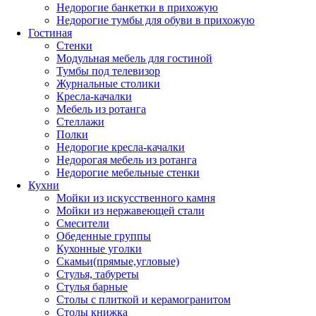
Недорогие банкетки в прихожую
Недорогие тумбы для обуви в прихожую
Гостиная
Стенки
Модульная мебель для гостиной
Тумбы под телевизор
Журнальные столики
Кресла-качалки
Мебель из ротанга
Стеллажи
Полки
Недорогие кресла-качалки
Недорогая мебель из ротанга
Недорогие мебельные стенки
Кухни
Мойки из искусственного камня
Мойки из нержавеющей стали
Смесители
Обеденные группы
Кухонные уголки
Скамьи(прямые,угловые)
Стулья, табуреты
Стулья барные
Столы с плиткой и керамогранитом
Столы книжка