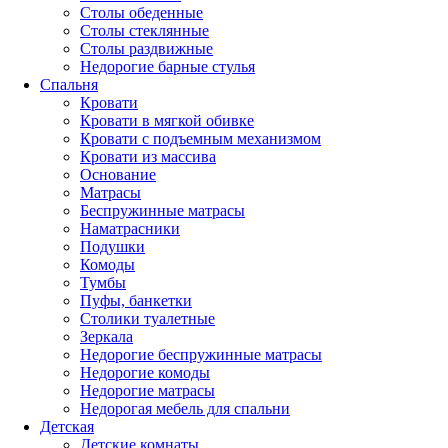
Столы обеденные
Столы стеклянные
Столы раздвижные
Недорогие барные стулья
Спальня
Кровати
Кровати в мягкой обивке
Кровати с подъемным механизмом
Кровати из массива
Основание
Матрасы
Беспружинные матрасы
Наматрасники
Подушки
Комоды
Тумбы
Пуфы, банкетки
Столики туалетные
Зеркала
Недорогие беспружинные матрасы
Недорогие комоды
Недорогие матрасы
Недорогая мебель для спальни
Детская
Детские комнаты