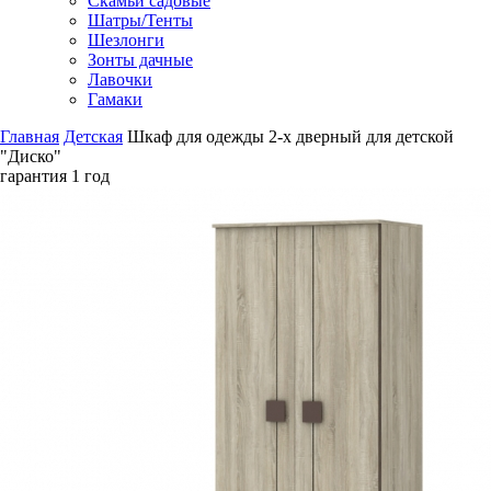
Скамьи садовые
Шатры/Тенты
Шезлонги
Зонты дачные
Лавочки
Гамаки
Главная
Детская
Шкаф для одежды 2-х дверный для детской
"Диско"
гарантия
1 год