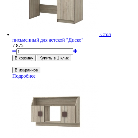
Стол
письменный для детской "Диско"
7 875
Подробнее