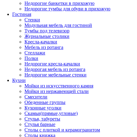
Недорогие банкетки в прихожую
Недорогие тумбы для обуви в прихожую
Гостиная
Стенки
Модульная мебель для гостиной
Тумбы под телевизор
Журнальные столики
Кресла-качалки
Мебель из ротанга
Стеллажи
Полки
Недорогие кресла-качалки
Недорогая мебель из ротанга
Недорогие мебельные стенки
Кухни
Мойки из искусственного камня
Мойки из нержавеющей стали
Смесители
Обеденные группы
Кухонные уголки
Скамьи(прямые,угловые)
Стулья, табуреты
Стулья барные
Столы с плиткой и керамогранитом
Столы книжка