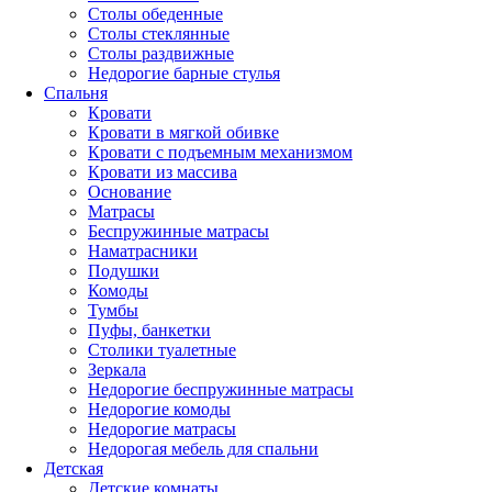
Столы обеденные
Столы стеклянные
Столы раздвижные
Недорогие барные стулья
Спальня
Кровати
Кровати в мягкой обивке
Кровати с подъемным механизмом
Кровати из массива
Основание
Матрасы
Беспружинные матрасы
Наматрасники
Подушки
Комоды
Тумбы
Пуфы, банкетки
Столики туалетные
Зеркала
Недорогие беспружинные матрасы
Недорогие комоды
Недорогие матрасы
Недорогая мебель для спальни
Детская
Детские комнаты