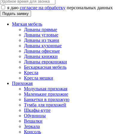
я даю
согласие на обработку
персональных данных
Мягкая мебель
Диваны прямые
Диваны угловые
Диваны из ткани
Диваны кухонные
Диваны офисные
Диваны книжки
Диваны еврокнижки
Бескаркасная мебель
Кресла
Кресла мешки
Прихожая
Модульная прихожая
Маленькие прихожие
Банкетки в прихожую
Тумба для прихожей
Шкафы-купе
Обувницы
Вешалки
Зеркала
Консоль