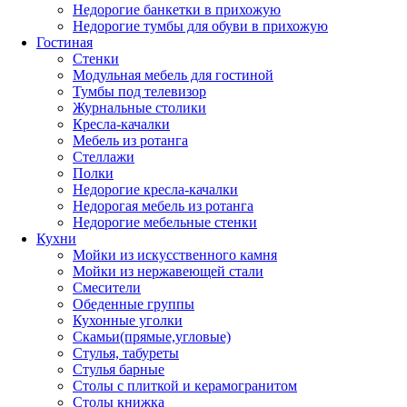
Недорогие банкетки в прихожую
Недорогие тумбы для обуви в прихожую
Гостиная
Стенки
Модульная мебель для гостиной
Тумбы под телевизор
Журнальные столики
Кресла-качалки
Мебель из ротанга
Стеллажи
Полки
Недорогие кресла-качалки
Недорогая мебель из ротанга
Недорогие мебельные стенки
Кухни
Мойки из искусственного камня
Мойки из нержавеющей стали
Смесители
Обеденные группы
Кухонные уголки
Скамьи(прямые,угловые)
Стулья, табуреты
Стулья барные
Столы с плиткой и керамогранитом
Столы книжка