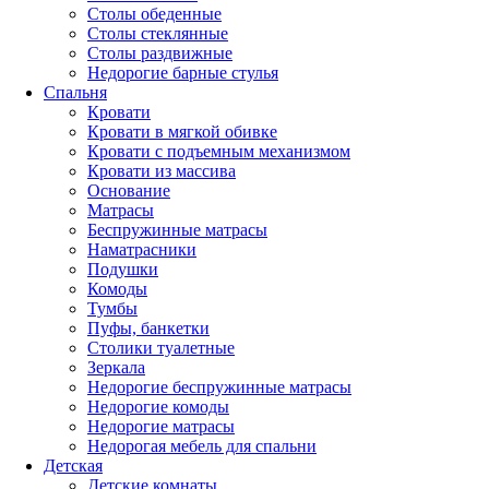
Столы обеденные
Столы стеклянные
Столы раздвижные
Недорогие барные стулья
Спальня
Кровати
Кровати в мягкой обивке
Кровати с подъемным механизмом
Кровати из массива
Основание
Матрасы
Беспружинные матрасы
Наматрасники
Подушки
Комоды
Тумбы
Пуфы, банкетки
Столики туалетные
Зеркала
Недорогие беспружинные матрасы
Недорогие комоды
Недорогие матрасы
Недорогая мебель для спальни
Детская
Детские комнаты