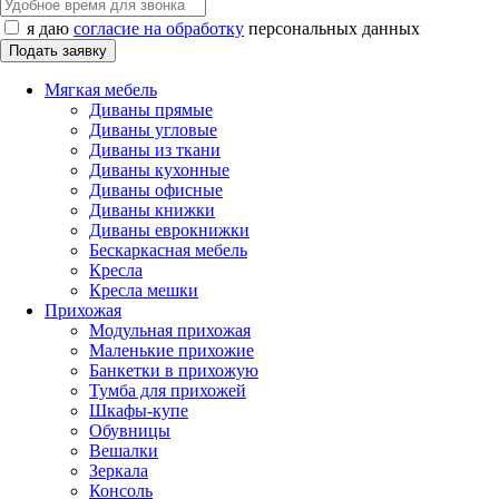
я даю
согласие на обработку
персональных данных
Мягкая мебель
Диваны прямые
Диваны угловые
Диваны из ткани
Диваны кухонные
Диваны офисные
Диваны книжки
Диваны еврокнижки
Бескаркасная мебель
Кресла
Кресла мешки
Прихожая
Модульная прихожая
Маленькие прихожие
Банкетки в прихожую
Тумба для прихожей
Шкафы-купе
Обувницы
Вешалки
Зеркала
Консоль