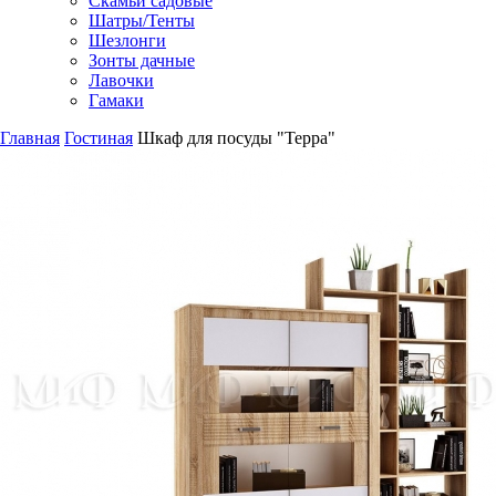
Скамьи садовые
Шатры/Тенты
Шезлонги
Зонты дачные
Лавочки
Гамаки
Главная
Гостиная
Шкаф для посуды "Терра"