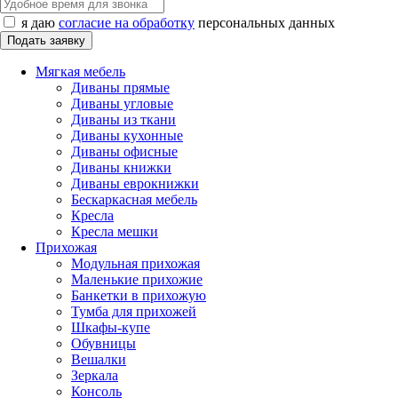
я даю
согласие на обработку
персональных данных
Мягкая мебель
Диваны прямые
Диваны угловые
Диваны из ткани
Диваны кухонные
Диваны офисные
Диваны книжки
Диваны еврокнижки
Бескаркасная мебель
Кресла
Кресла мешки
Прихожая
Модульная прихожая
Маленькие прихожие
Банкетки в прихожую
Тумба для прихожей
Шкафы-купе
Обувницы
Вешалки
Зеркала
Консоль