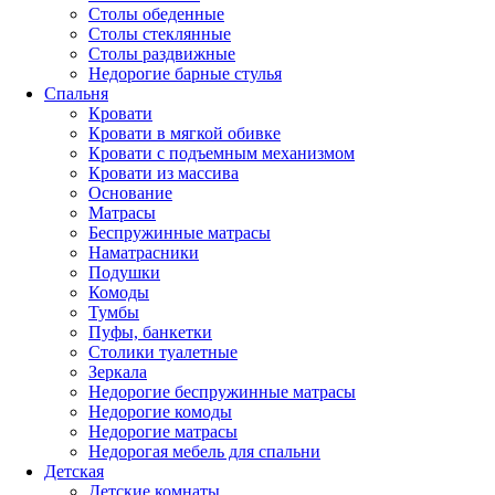
Столы обеденные
Столы стеклянные
Столы раздвижные
Недорогие барные стулья
Спальня
Кровати
Кровати в мягкой обивке
Кровати с подъемным механизмом
Кровати из массива
Основание
Матрасы
Беспружинные матрасы
Наматрасники
Подушки
Комоды
Тумбы
Пуфы, банкетки
Столики туалетные
Зеркала
Недорогие беспружинные матрасы
Недорогие комоды
Недорогие матрасы
Недорогая мебель для спальни
Детская
Детские комнаты