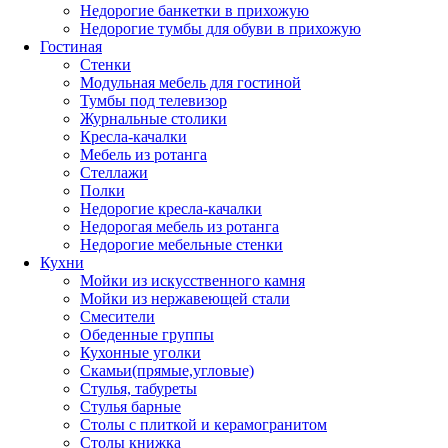
Недорогие банкетки в прихожую
Недорогие тумбы для обуви в прихожую
Гостиная
Стенки
Модульная мебель для гостиной
Тумбы под телевизор
Журнальные столики
Кресла-качалки
Мебель из ротанга
Стеллажи
Полки
Недорогие кресла-качалки
Недорогая мебель из ротанга
Недорогие мебельные стенки
Кухни
Мойки из искусственного камня
Мойки из нержавеющей стали
Смесители
Обеденные группы
Кухонные уголки
Скамьи(прямые,угловые)
Стулья, табуреты
Стулья барные
Столы с плиткой и керамогранитом
Столы книжка