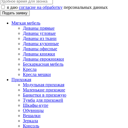
я даю
согласие на обработку
персональных данных
Мягкая мебель
Диваны прямые
Диваны угловые
Диваны из ткани
Диваны кухонные
Диваны офисные
Диваны книжки
Диваны еврокнижки
Бескаркасная мебель
Кресла
Кресла мешки
Прихожая
Модульная прихожая
Маленькие прихожие
Банкетки в прихожую
Тумба для прихожей
Шкафы-купе
Обувницы
Вешалки
Зеркала
Консоль