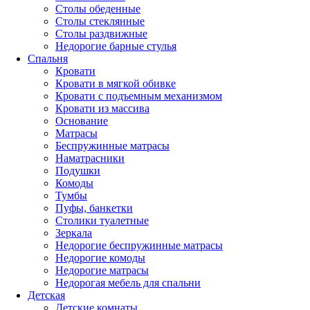
Столы обеденные
Столы стеклянные
Столы раздвижные
Недорогие барные стулья
Спальня
Кровати
Кровати в мягкой обивке
Кровати с подъемным механизмом
Кровати из массива
Основание
Матрасы
Беспружинные матрасы
Наматрасники
Подушки
Комоды
Тумбы
Пуфы, банкетки
Столики туалетные
Зеркала
Недорогие беспружинные матрасы
Недорогие комоды
Недорогие матрасы
Недорогая мебель для спальни
Детская
Детские комнаты