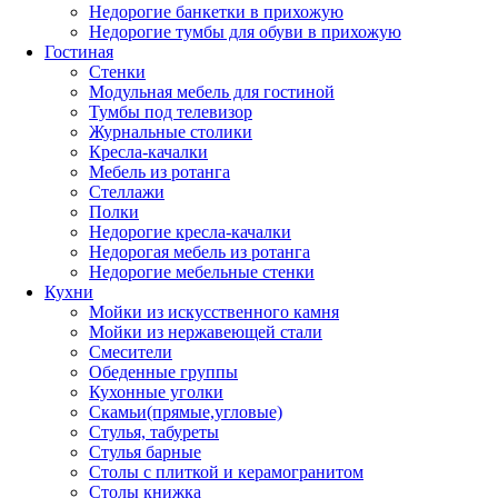
Недорогие банкетки в прихожую
Недорогие тумбы для обуви в прихожую
Гостиная
Стенки
Модульная мебель для гостиной
Тумбы под телевизор
Журнальные столики
Кресла-качалки
Мебель из ротанга
Стеллажи
Полки
Недорогие кресла-качалки
Недорогая мебель из ротанга
Недорогие мебельные стенки
Кухни
Мойки из искусственного камня
Мойки из нержавеющей стали
Смесители
Обеденные группы
Кухонные уголки
Скамьи(прямые,угловые)
Стулья, табуреты
Стулья барные
Столы с плиткой и керамогранитом
Столы книжка