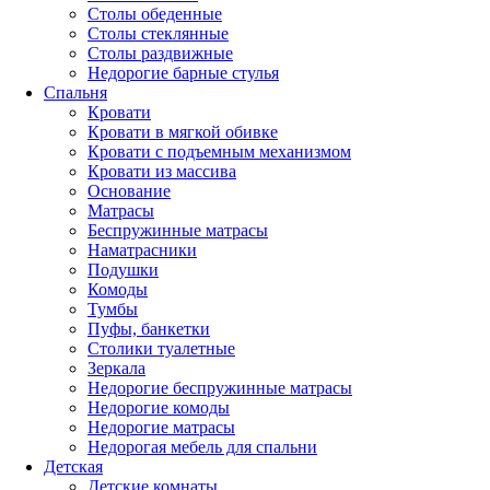
Столы обеденные
Столы стеклянные
Столы раздвижные
Недорогие барные стулья
Спальня
Кровати
Кровати в мягкой обивке
Кровати с подъемным механизмом
Кровати из массива
Основание
Матрасы
Беспружинные матрасы
Наматрасники
Подушки
Комоды
Тумбы
Пуфы, банкетки
Столики туалетные
Зеркала
Недорогие беспружинные матрасы
Недорогие комоды
Недорогие матрасы
Недорогая мебель для спальни
Детская
Детские комнаты