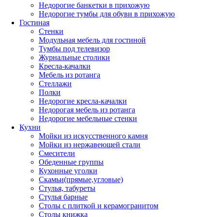
Недорогие банкетки в прихожую
Недорогие тумбы для обуви в прихожую
Гостиная
Стенки
Модульная мебель для гостиной
Тумбы под телевизор
Журнальные столики
Кресла-качалки
Мебель из ротанга
Стеллажи
Полки
Недорогие кресла-качалки
Недорогая мебель из ротанга
Недорогие мебельные стенки
Кухни
Мойки из искусственного камня
Мойки из нержавеющей стали
Смесители
Обеденные группы
Кухонные уголки
Скамьи(прямые,угловые)
Стулья, табуреты
Стулья барные
Столы с плиткой и керамогранитом
Столы книжка