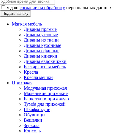
я даю
согласие на обработку
персональных данных
Мягкая мебель
Диваны прямые
Диваны угловые
Диваны из ткани
Диваны кухонные
Диваны офисные
Диваны книжки
Диваны еврокнижки
Бескаркасная мебель
Кресла
Кресла мешки
Прихожая
Модульная прихожая
Маленькие прихожие
Банкетки в прихожую
Тумба для прихожей
Шкафы-купе
Обувницы
Вешалки
Зеркала
Консоль