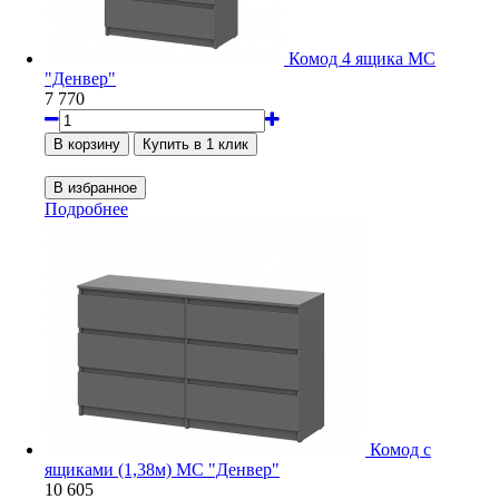
Комод 4 ящика МС
"Денвер"
7 770
Подробнее
Комод с
ящиками (1,38м) МС "Денвер"
10 605