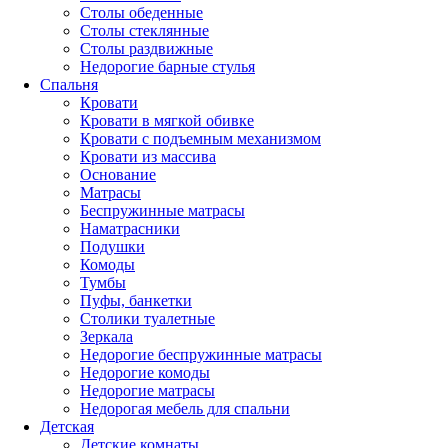
Столы обеденные
Столы стеклянные
Столы раздвижные
Недорогие барные стулья
Спальня
Кровати
Кровати в мягкой обивке
Кровати с подъемным механизмом
Кровати из массива
Основание
Матрасы
Беспружинные матрасы
Наматрасники
Подушки
Комоды
Тумбы
Пуфы, банкетки
Столики туалетные
Зеркала
Недорогие беспружинные матрасы
Недорогие комоды
Недорогие матрасы
Недорогая мебель для спальни
Детская
Детские комнаты