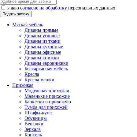
я даю
согласие на обработку
персональных данных
Мягкая мебель
Диваны прямые
Диваны угловые
Диваны из ткани
Диваны кухонные
Диваны офисные
Диваны книжки
Диваны еврокнижки
Бескаркасная мебель
Кресла
Кресла мешки
Прихожая
Модульная прихожая
Маленькие прихожие
Банкетки в прихожую
Тумба для прихожей
Шкафы-купе
Обувницы
Вешалки
Зеркала
Консоль