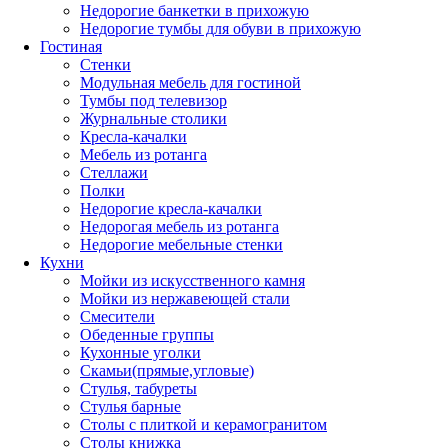
Недорогие банкетки в прихожую
Недорогие тумбы для обуви в прихожую
Гостиная
Стенки
Модульная мебель для гостиной
Тумбы под телевизор
Журнальные столики
Кресла-качалки
Мебель из ротанга
Стеллажи
Полки
Недорогие кресла-качалки
Недорогая мебель из ротанга
Недорогие мебельные стенки
Кухни
Мойки из искусственного камня
Мойки из нержавеющей стали
Смесители
Обеденные группы
Кухонные уголки
Скамьи(прямые,угловые)
Стулья, табуреты
Стулья барные
Столы с плиткой и керамогранитом
Столы книжка