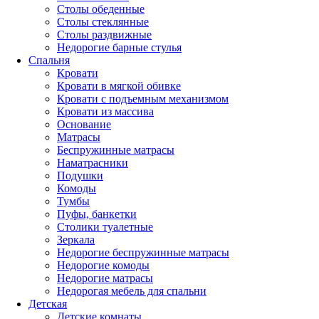
Столы обеденные
Столы стеклянные
Столы раздвижные
Недорогие барные стулья
Спальня
Кровати
Кровати в мягкой обивке
Кровати с подъемным механизмом
Кровати из массива
Основание
Матрасы
Беспружинные матрасы
Наматрасники
Подушки
Комоды
Тумбы
Пуфы, банкетки
Столики туалетные
Зеркала
Недорогие беспружинные матрасы
Недорогие комоды
Недорогие матрасы
Недорогая мебель для спальни
Детская
Детские комнаты