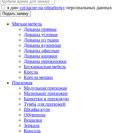
я даю
согласие на обработку
персональных данных
Мягкая мебель
Диваны прямые
Диваны угловые
Диваны из ткани
Диваны кухонные
Диваны офисные
Диваны книжки
Диваны еврокнижки
Бескаркасная мебель
Кресла
Кресла мешки
Прихожая
Модульная прихожая
Маленькие прихожие
Банкетки в прихожую
Тумба для прихожей
Шкафы-купе
Обувницы
Вешалки
Зеркала
Консоль