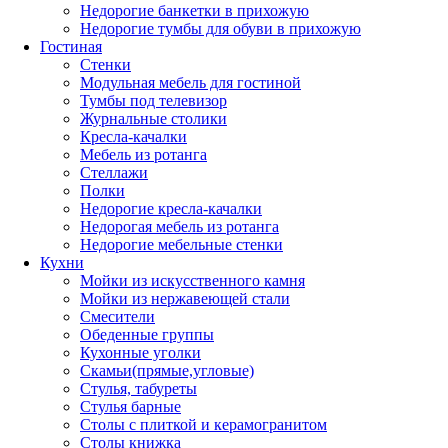
Недорогие банкетки в прихожую
Недорогие тумбы для обуви в прихожую
Гостиная
Стенки
Модульная мебель для гостиной
Тумбы под телевизор
Журнальные столики
Кресла-качалки
Мебель из ротанга
Стеллажи
Полки
Недорогие кресла-качалки
Недорогая мебель из ротанга
Недорогие мебельные стенки
Кухни
Мойки из искусственного камня
Мойки из нержавеющей стали
Смесители
Обеденные группы
Кухонные уголки
Скамьи(прямые,угловые)
Стулья, табуреты
Стулья барные
Столы с плиткой и керамогранитом
Столы книжка