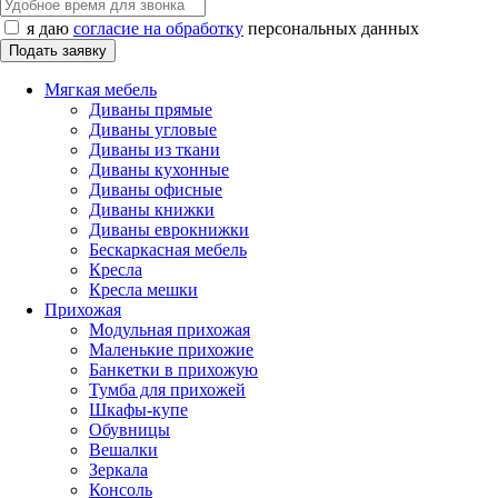
я даю
согласие на обработку
персональных данных
Мягкая мебель
Диваны прямые
Диваны угловые
Диваны из ткани
Диваны кухонные
Диваны офисные
Диваны книжки
Диваны еврокнижки
Бескаркасная мебель
Кресла
Кресла мешки
Прихожая
Модульная прихожая
Маленькие прихожие
Банкетки в прихожую
Тумба для прихожей
Шкафы-купе
Обувницы
Вешалки
Зеркала
Консоль