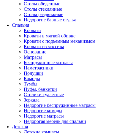
Столы обеденные
Столы стеклянные
Столы раздвижные
Недорогие барные стулья
Спальня
Кровати
Кровати в мягкой обивке
Кровати с подъемным механизмом
Кровати из массива
Основание
Матрасы
Беспружинные матрасы
Наматрасники
Подушки
Комоды
Тумбы
Пуфы, банкетки
Столики туалетные
Зеркала
Недорогие беспружинные матрасы
Недорогие комоды
Недорогие матрасы
Недорогая мебель для спальни
Детская
Детские комнаты