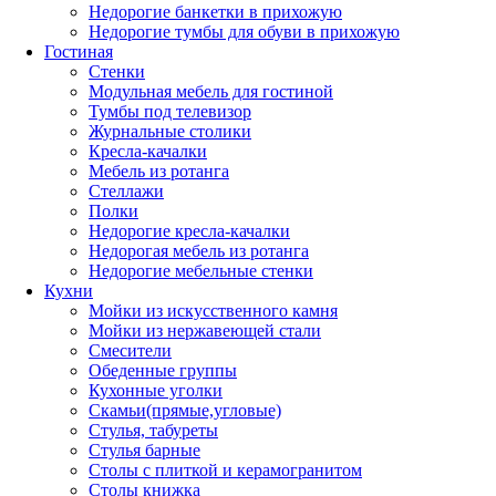
Недорогие банкетки в прихожую
Недорогие тумбы для обуви в прихожую
Гостиная
Стенки
Модульная мебель для гостиной
Тумбы под телевизор
Журнальные столики
Кресла-качалки
Мебель из ротанга
Стеллажи
Полки
Недорогие кресла-качалки
Недорогая мебель из ротанга
Недорогие мебельные стенки
Кухни
Мойки из искусственного камня
Мойки из нержавеющей стали
Смесители
Обеденные группы
Кухонные уголки
Скамьи(прямые,угловые)
Стулья, табуреты
Стулья барные
Столы с плиткой и керамогранитом
Столы книжка