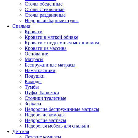
Столы обеденные
Столы стеклянные
Столы раздвижные
Недорогие барные стулья
Спальня
Кровати
Кровати в мягкой обивке
Кровати с подъемным механизмом
Кровати из массива
Основание
Матрасы
Беспружинные матрасы
Наматрасники
Подушки
Комоды
Тумбы
Пуфы, банкетки
Столики туалетные
Зеркала
Недорогие беспружинные матрасы
Недорогие комоды
Недорогие матрасы
Недорогая мебель для спальни
Детская
Детские комнаты