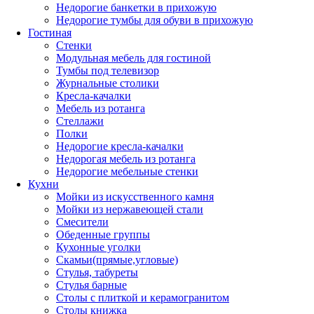
Недорогие банкетки в прихожую
Недорогие тумбы для обуви в прихожую
Гостиная
Стенки
Модульная мебель для гостиной
Тумбы под телевизор
Журнальные столики
Кресла-качалки
Мебель из ротанга
Стеллажи
Полки
Недорогие кресла-качалки
Недорогая мебель из ротанга
Недорогие мебельные стенки
Кухни
Мойки из искусственного камня
Мойки из нержавеющей стали
Смесители
Обеденные группы
Кухонные уголки
Скамьи(прямые,угловые)
Стулья, табуреты
Стулья барные
Столы с плиткой и керамогранитом
Столы книжка