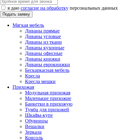
я даю
согласие на обработку
персональных данных
Мягкая мебель
Диваны прямые
Диваны угловые
Диваны из ткани
Диваны кухонные
Диваны офисные
Диваны книжки
Диваны еврокнижки
Бескаркасная мебель
Кресла
Кресла мешки
Прихожая
Модульная прихожая
Маленькие прихожие
Банкетки в прихожую
Тумба для прихожей
Шкафы-купе
Обувницы
Вешалки
Зеркала
Консоль