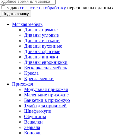
я даю
согласие на обработку
персональных данных
Мягкая мебель
Диваны прямые
Диваны угловые
Диваны из ткани
Диваны кухонные
Диваны офисные
Диваны книжки
Диваны еврокнижки
Бескаркасная мебель
Кресла
Кресла мешки
Прихожая
Модульная прихожая
Маленькие прихожие
Банкетки в прихожую
Тумба для прихожей
Шкафы-купе
Обувницы
Вешалки
Зеркала
Консоль