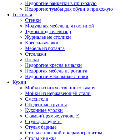
Недорогие банкетки в прихожую
Недорогие тумбы для обуви в прихожую
Гостиная
Стенки
Модульная мебель для гостиной
Тумбы под телевизор
Журнальные столики
Кресла-качалки
Мебель из ротанга
Стеллажи
Полки
Недорогие кресла-качалки
Недорогая мебель из ротанга
Недорогие мебельные стенки
Кухни
Мойки из искусственного камня
Мойки из нержавеющей стали
Смесители
Обеденные группы
Кухонные уголки
Скамьи(прямые,угловые)
Стулья, табуреты
Стулья барные
Столы с плиткой и керамогранитом
Столы книжка