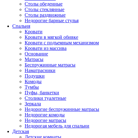
Столы обеденные
Столы стеклянные
Столы раздвижные
Недорогие барные стулья
Спальня
Кровати
Кровати в мягкой обивке
Кровати с подъемным механизмом
Кровати из массива
Основание
Матрасы
Беспружинные матрасы
Наматрасники
Подушки
Комоды
Тумбы
Пуфы, банкетки
Столики туалетные
Зеркала
Недорогие беспружинные матрасы
Недорогие комоды
Недорогие матрасы
Недорогая мебель для спальни
Детская
Детские комнаты