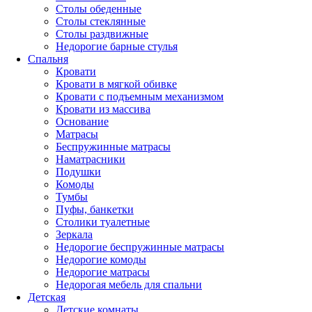
Столы обеденные
Столы стеклянные
Столы раздвижные
Недорогие барные стулья
Спальня
Кровати
Кровати в мягкой обивке
Кровати с подъемным механизмом
Кровати из массива
Основание
Матрасы
Беспружинные матрасы
Наматрасники
Подушки
Комоды
Тумбы
Пуфы, банкетки
Столики туалетные
Зеркала
Недорогие беспружинные матрасы
Недорогие комоды
Недорогие матрасы
Недорогая мебель для спальни
Детская
Детские комнаты