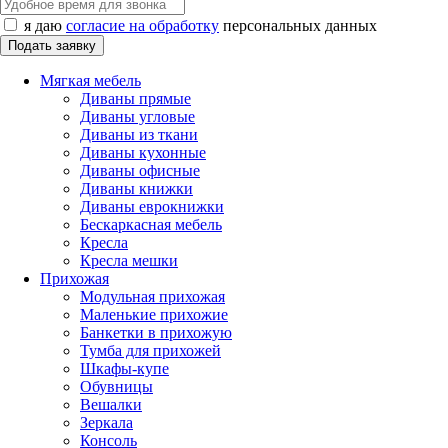
я даю
согласие на обработку
персональных данных
Мягкая мебель
Диваны прямые
Диваны угловые
Диваны из ткани
Диваны кухонные
Диваны офисные
Диваны книжки
Диваны еврокнижки
Бескаркасная мебель
Кресла
Кресла мешки
Прихожая
Модульная прихожая
Маленькие прихожие
Банкетки в прихожую
Тумба для прихожей
Шкафы-купе
Обувницы
Вешалки
Зеркала
Консоль