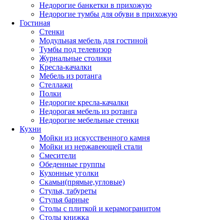
Недорогие банкетки в прихожую
Недорогие тумбы для обуви в прихожую
Гостиная
Стенки
Модульная мебель для гостиной
Тумбы под телевизор
Журнальные столики
Кресла-качалки
Мебель из ротанга
Стеллажи
Полки
Недорогие кресла-качалки
Недорогая мебель из ротанга
Недорогие мебельные стенки
Кухни
Мойки из искусственного камня
Мойки из нержавеющей стали
Смесители
Обеденные группы
Кухонные уголки
Скамьи(прямые,угловые)
Стулья, табуреты
Стулья барные
Столы с плиткой и керамогранитом
Столы книжка