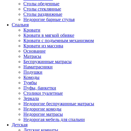
Столы обеденные
Столы стеклянные
Столы раздвижные
Недорогие барные стулья
Спальня
Кровати
Кровати в мягкой обивке
Кровати с подъемным механизмом
Кровати из массива
Основание
Матрасы
Беспружинные матрасы
Наматрасники
Подушки
Комоды
Тумбы
Пуфы, банкетки
Столики туалетные
Зеркала
Недорогие беспружинные матрасы
Недорогие комоды
Недорогие матрасы
Недорогая мебель для спальни
Детская
Детские комнаты