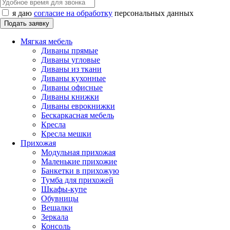
я даю
согласие на обработку
персональных данных
Мягкая мебель
Диваны прямые
Диваны угловые
Диваны из ткани
Диваны кухонные
Диваны офисные
Диваны книжки
Диваны еврокнижки
Бескаркасная мебель
Кресла
Кресла мешки
Прихожая
Модульная прихожая
Маленькие прихожие
Банкетки в прихожую
Тумба для прихожей
Шкафы-купе
Обувницы
Вешалки
Зеркала
Консоль