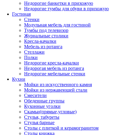
Недорогие банкетки в прихожую
Недорогие тумбы для обуви в прихожую
Гостиная
Стенки
Модульная мебель для гостиной
Тумбы под телевизор
Журнальные столики
Кресла-качалки
Мебель из ротанга
Стеллажи
Полки
Недорогие кресла-качалки
Недорогая мебель из ротанга
Недорогие мебельные стенки
Кухни
Мойки из искусственного камня
Мойки из нержавеющей стали
Смесители
Обеденные группы
Кухонные уголки
Скамьи(прямые,угловые)
Стулья, табуреты
Стулья барные
Столы с плиткой и керамогранитом
Столы книжка