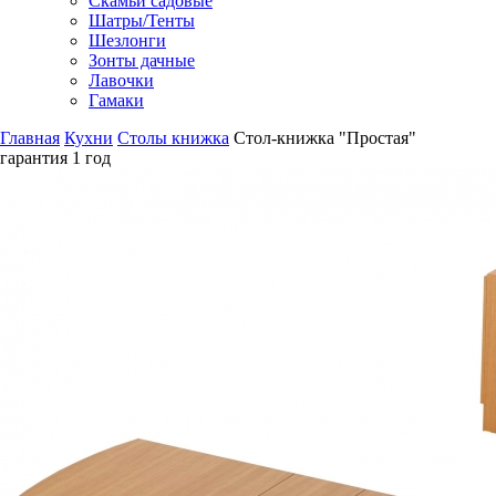
Скамьи садовые
Шатры/Тенты
Шезлонги
Зонты дачные
Лавочки
Гамаки
Главная
Кухни
Столы книжка
Стол-книжка "Простая"
гарантия
1 год