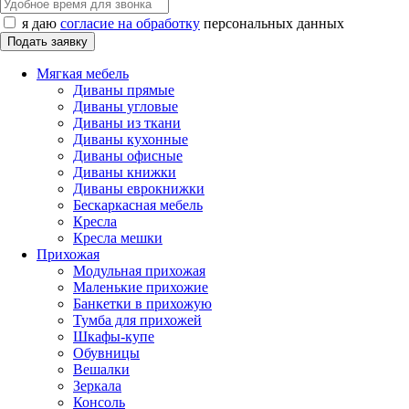
я даю
согласие на обработку
персональных данных
Мягкая мебель
Диваны прямые
Диваны угловые
Диваны из ткани
Диваны кухонные
Диваны офисные
Диваны книжки
Диваны еврокнижки
Бескаркасная мебель
Кресла
Кресла мешки
Прихожая
Модульная прихожая
Маленькие прихожие
Банкетки в прихожую
Тумба для прихожей
Шкафы-купе
Обувницы
Вешалки
Зеркала
Консоль