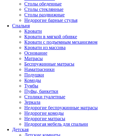
Столы обеденные
Столы стеклянные
Столы раздвижные
Недорогие барные стулья
Спальня
Кровати
Кровати в мягкой обивке
Кровати с подъемным механизмом
Кровати из массива
Основание
Матрасы
Беспружинные матрасы
Наматрасники
Подушки
Комоды
Тумбы
Пуфы, банкетки
Столики туалетные
Зеркала
Недорогие беспружинные матрасы
Недорогие комоды
Недорогие матрасы
Недорогая мебель для спальни
Детская
Детские комнаты