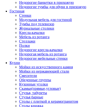
Недорогие банкетки в прихожую
Недорогие тумбы для обуви в прихожую
Гостиная
Стенки
Модульная мебель для гостиной
Тумбы под телевизор
Журнальные столики
Кресла-качалки
Мебель из ротанга
Стеллажи
Полки
Недорогие кресла-качалки
Недорогая мебель из ротанга
Недорогие мебельные стенки
Кухни
Мойки из искусственного камня
Мойки из нержавеющей стали
Смесители
Обеденные группы
Кухонные уголки
Скамьи(прямые,угловые)
Стулья, табуреты
Стулья барные
Столы с плиткой и керамогранитом
Столы книжка