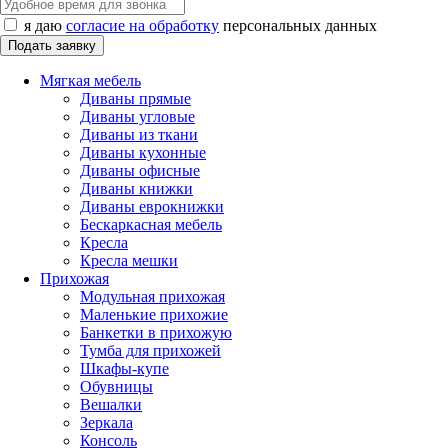
я даю
согласие на обработку
персональных данных
Мягкая мебель
Диваны прямые
Диваны угловые
Диваны из ткани
Диваны кухонные
Диваны офисные
Диваны книжки
Диваны еврокнижки
Бескаркасная мебель
Кресла
Кресла мешки
Прихожая
Модульная прихожая
Маленькие прихожие
Банкетки в прихожую
Тумба для прихожей
Шкафы-купе
Обувницы
Вешалки
Зеркала
Консоль