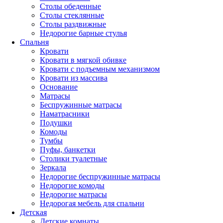
Столы обеденные
Столы стеклянные
Столы раздвижные
Недорогие барные стулья
Спальня
Кровати
Кровати в мягкой обивке
Кровати с подъемным механизмом
Кровати из массива
Основание
Матрасы
Беспружинные матрасы
Наматрасники
Подушки
Комоды
Тумбы
Пуфы, банкетки
Столики туалетные
Зеркала
Недорогие беспружинные матрасы
Недорогие комоды
Недорогие матрасы
Недорогая мебель для спальни
Детская
Детские комнаты