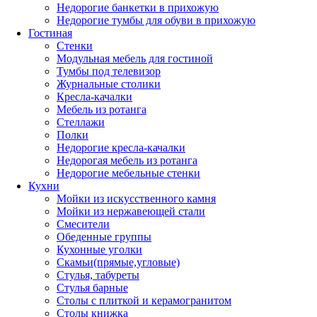
Недорогие банкетки в прихожую
Недорогие тумбы для обуви в прихожую
Гостиная
Стенки
Модульная мебель для гостиной
Тумбы под телевизор
Журнальные столики
Кресла-качалки
Мебель из ротанга
Стеллажи
Полки
Недорогие кресла-качалки
Недорогая мебель из ротанга
Недорогие мебельные стенки
Кухни
Мойки из искусственного камня
Мойки из нержавеющей стали
Смесители
Обеденные группы
Кухонные уголки
Скамьи(прямые,угловые)
Стулья, табуреты
Стулья барные
Столы с плиткой и керамогранитом
Столы книжка