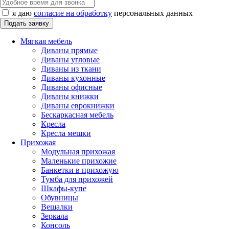
я даю
согласие на обработку
персональных данных
Мягкая мебель
Диваны прямые
Диваны угловые
Диваны из ткани
Диваны кухонные
Диваны офисные
Диваны книжки
Диваны еврокнижки
Бескаркасная мебель
Кресла
Кресла мешки
Прихожая
Модульная прихожая
Маленькие прихожие
Банкетки в прихожую
Тумба для прихожей
Шкафы-купе
Обувницы
Вешалки
Зеркала
Консоль