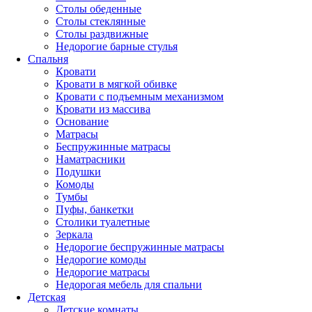
Столы обеденные
Столы стеклянные
Столы раздвижные
Недорогие барные стулья
Спальня
Кровати
Кровати в мягкой обивке
Кровати с подъемным механизмом
Кровати из массива
Основание
Матрасы
Беспружинные матрасы
Наматрасники
Подушки
Комоды
Тумбы
Пуфы, банкетки
Столики туалетные
Зеркала
Недорогие беспружинные матрасы
Недорогие комоды
Недорогие матрасы
Недорогая мебель для спальни
Детская
Детские комнаты