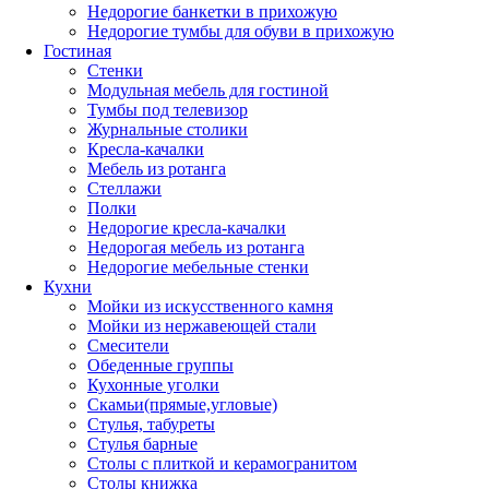
Недорогие банкетки в прихожую
Недорогие тумбы для обуви в прихожую
Гостиная
Стенки
Модульная мебель для гостиной
Тумбы под телевизор
Журнальные столики
Кресла-качалки
Мебель из ротанга
Стеллажи
Полки
Недорогие кресла-качалки
Недорогая мебель из ротанга
Недорогие мебельные стенки
Кухни
Мойки из искусственного камня
Мойки из нержавеющей стали
Смесители
Обеденные группы
Кухонные уголки
Скамьи(прямые,угловые)
Стулья, табуреты
Стулья барные
Столы с плиткой и керамогранитом
Столы книжка