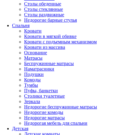
Столы обеденные
Столы стеклянные
Столы раздвижные
Недорогие барные стулья
Спальня
Кровати
Кровати в мягкой обивке
Кровати с подъемным механизмом
Кровати из массива
Основание
Матрасы
Беспружинные матрасы
Наматрасники
Подушки
Комоды
Тумбы
Пуфы, банкетки
Столики туалетные
Зеркала
Недорогие беспружинные матрасы
Недорогие комоды
Недорогие матрасы
Недорогая мебель для спальни
Детская
Детские комнаты