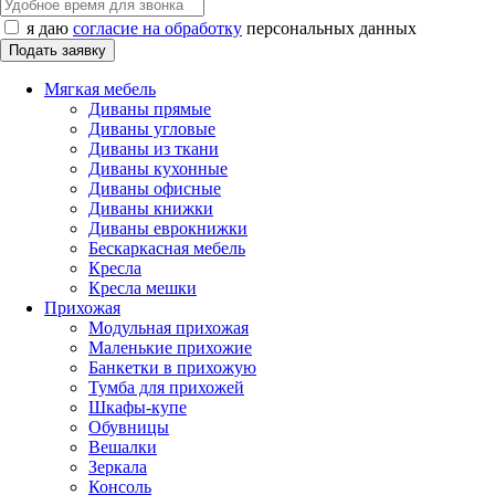
я даю
согласие на обработку
персональных данных
Мягкая мебель
Диваны прямые
Диваны угловые
Диваны из ткани
Диваны кухонные
Диваны офисные
Диваны книжки
Диваны еврокнижки
Бескаркасная мебель
Кресла
Кресла мешки
Прихожая
Модульная прихожая
Маленькие прихожие
Банкетки в прихожую
Тумба для прихожей
Шкафы-купе
Обувницы
Вешалки
Зеркала
Консоль