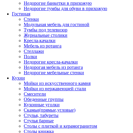
Недорогие банкетки в прихожую
Недорогие тумбы для обуви в прихожую
Гостиная
Стенки
Модульная мебель для гостиной
Тумбы под телевизор
Журнальные столики
Кресла-качалки
Мебель из ротанга
Стеллажи
Полки
Недорогие кресла-качалки
Недорогая мебель из ротанга
Недорогие мебельные стенки
Кухни
Мойки из искусственного камня
Мойки из нержавеющей стали
Смесители
Обеденные группы
Кухонные уголки
Скамьи(прямые,угловые)
Стулья, табуреты
Стулья барные
Столы с плиткой и керамогранитом
Столы книжка