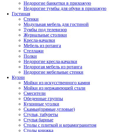
Недорогие банкетки в прихожую
Недорогие тумбы для обуви в прихожую
Гостиная
Стенки
Модульная мебель для гостиной
Тумбы под телевизор
Журнальные столики
Кресла-качалки
Мебель из ротанга
Стеллажи
Полки
Недорогие кресла-качалки
Недорогая мебель из ротанга
Недорогие мебельные стенки
Кухни
Мойки из искусственного камня
Мойки из нержавеющей стали
Смесители
Обеденные группы
Кухонные уголки
Скамьи(прямые,угловые)
Стулья, табуреты
Стулья барные
Столы с плиткой и керамогранитом
Столы книжка