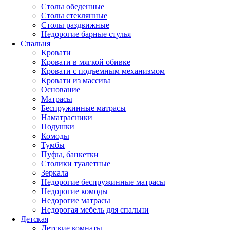
Столы обеденные
Столы стеклянные
Столы раздвижные
Недорогие барные стулья
Спальня
Кровати
Кровати в мягкой обивке
Кровати с подъемным механизмом
Кровати из массива
Основание
Матрасы
Беспружинные матрасы
Наматрасники
Подушки
Комоды
Тумбы
Пуфы, банкетки
Столики туалетные
Зеркала
Недорогие беспружинные матрасы
Недорогие комоды
Недорогие матрасы
Недорогая мебель для спальни
Детская
Детские комнаты