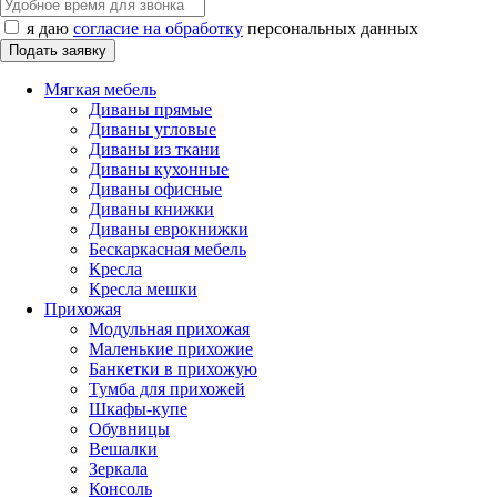
я даю
согласие на обработку
персональных данных
Мягкая мебель
Диваны прямые
Диваны угловые
Диваны из ткани
Диваны кухонные
Диваны офисные
Диваны книжки
Диваны еврокнижки
Бескаркасная мебель
Кресла
Кресла мешки
Прихожая
Модульная прихожая
Маленькие прихожие
Банкетки в прихожую
Тумба для прихожей
Шкафы-купе
Обувницы
Вешалки
Зеркала
Консоль