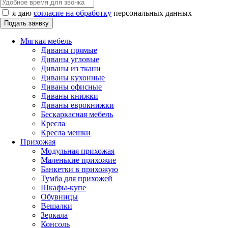
я даю
согласие на обработку
персональных данных
Мягкая мебель
Диваны прямые
Диваны угловые
Диваны из ткани
Диваны кухонные
Диваны офисные
Диваны книжки
Диваны еврокнижки
Бескаркасная мебель
Кресла
Кресла мешки
Прихожая
Модульная прихожая
Маленькие прихожие
Банкетки в прихожую
Тумба для прихожей
Шкафы-купе
Обувницы
Вешалки
Зеркала
Консоль