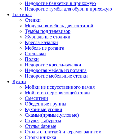
Недорогие банкетки в прихожую
Недорогие тумбы для обуви в прихожую
Гостиная
Стенки
Модульная мебель для гостиной
Тумбы под телевизор
Журнальные столики
Кресла-качалки
Мебель из ротанга
Стеллажи
Полки
Недорогие кресла-качалки
Недорогая мебель из ротанга
Недорогие мебельные стенки
Кухни
Мойки из искусственного камня
Мойки из нержавеющей стали
Смесители
Обеденные группы
Кухонные уголки
Скамьи(прямые,угловые)
Стулья, табуреты
Стулья барные
Столы с плиткой и керамогранитом
Столы книжка