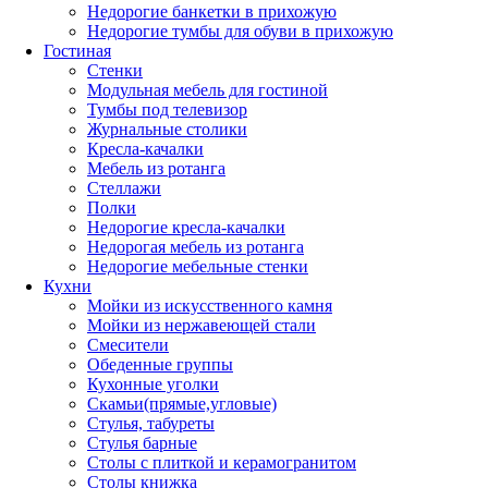
Недорогие банкетки в прихожую
Недорогие тумбы для обуви в прихожую
Гостиная
Стенки
Модульная мебель для гостиной
Тумбы под телевизор
Журнальные столики
Кресла-качалки
Мебель из ротанга
Стеллажи
Полки
Недорогие кресла-качалки
Недорогая мебель из ротанга
Недорогие мебельные стенки
Кухни
Мойки из искусственного камня
Мойки из нержавеющей стали
Смесители
Обеденные группы
Кухонные уголки
Скамьи(прямые,угловые)
Стулья, табуреты
Стулья барные
Столы с плиткой и керамогранитом
Столы книжка