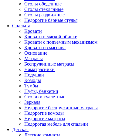
Столы обеденные
Столы стеклянные
Столы раздвижные
Недорогие барные стулья
Спальня
Кровати
Кровати в мягкой обивке
Кровати с подъемным механизмом
Кровати из массива
Основание
Матрасы
Беспружинные матрасы
Наматрасники
Подушки
Комоды
Тумбы
Пуфы, банкетки
Столики туалетные
Зеркала
Недорогие беспружинные матрасы
Недорогие комоды
Недорогие матрасы
Недорогая мебель для спальни
Детская
Детские комнаты