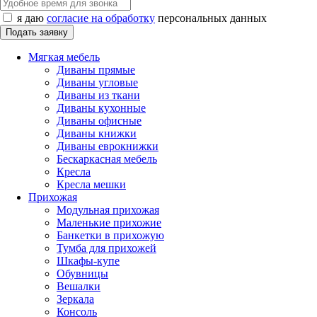
я даю
согласие на обработку
персональных данных
Мягкая мебель
Диваны прямые
Диваны угловые
Диваны из ткани
Диваны кухонные
Диваны офисные
Диваны книжки
Диваны еврокнижки
Бескаркасная мебель
Кресла
Кресла мешки
Прихожая
Модульная прихожая
Маленькие прихожие
Банкетки в прихожую
Тумба для прихожей
Шкафы-купе
Обувницы
Вешалки
Зеркала
Консоль