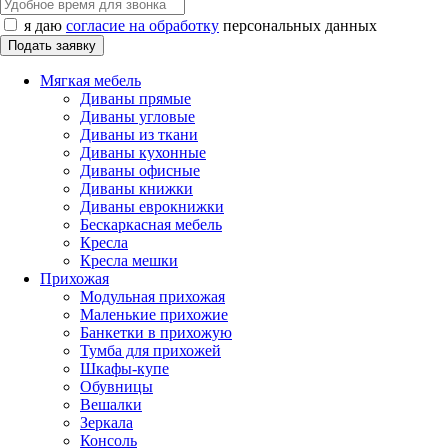
я даю
согласие на обработку
персональных данных
Мягкая мебель
Диваны прямые
Диваны угловые
Диваны из ткани
Диваны кухонные
Диваны офисные
Диваны книжки
Диваны еврокнижки
Бескаркасная мебель
Кресла
Кресла мешки
Прихожая
Модульная прихожая
Маленькие прихожие
Банкетки в прихожую
Тумба для прихожей
Шкафы-купе
Обувницы
Вешалки
Зеркала
Консоль