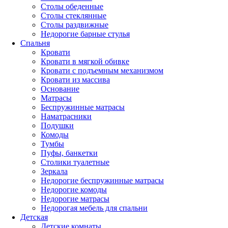
Столы обеденные
Столы стеклянные
Столы раздвижные
Недорогие барные стулья
Спальня
Кровати
Кровати в мягкой обивке
Кровати с подъемным механизмом
Кровати из массива
Основание
Матрасы
Беспружинные матрасы
Наматрасники
Подушки
Комоды
Тумбы
Пуфы, банкетки
Столики туалетные
Зеркала
Недорогие беспружинные матрасы
Недорогие комоды
Недорогие матрасы
Недорогая мебель для спальни
Детская
Детские комнаты