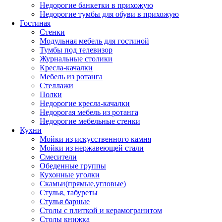
Недорогие банкетки в прихожую
Недорогие тумбы для обуви в прихожую
Гостиная
Стенки
Модульная мебель для гостиной
Тумбы под телевизор
Журнальные столики
Кресла-качалки
Мебель из ротанга
Стеллажи
Полки
Недорогие кресла-качалки
Недорогая мебель из ротанга
Недорогие мебельные стенки
Кухни
Мойки из искусственного камня
Мойки из нержавеющей стали
Смесители
Обеденные группы
Кухонные уголки
Скамьи(прямые,угловые)
Стулья, табуреты
Стулья барные
Столы с плиткой и керамогранитом
Столы книжка