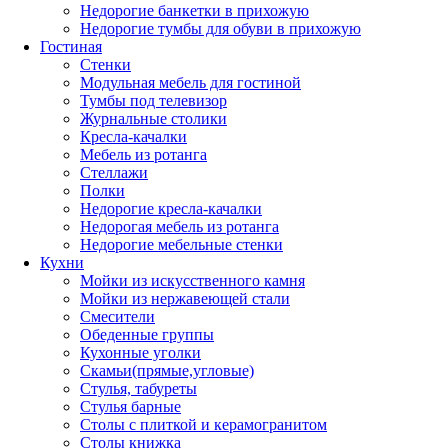
Недорогие банкетки в прихожую
Недорогие тумбы для обуви в прихожую
Гостиная
Стенки
Модульная мебель для гостиной
Тумбы под телевизор
Журнальные столики
Кресла-качалки
Мебель из ротанга
Стеллажи
Полки
Недорогие кресла-качалки
Недорогая мебель из ротанга
Недорогие мебельные стенки
Кухни
Мойки из искусственного камня
Мойки из нержавеющей стали
Смесители
Обеденные группы
Кухонные уголки
Скамьи(прямые,угловые)
Стулья, табуреты
Стулья барные
Столы с плиткой и керамогранитом
Столы книжка