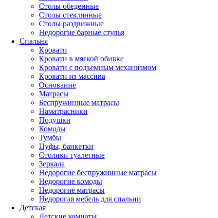
Столы обеденные
Столы стеклянные
Столы раздвижные
Недорогие барные стулья
Спальня
Кровати
Кровати в мягкой обивке
Кровати с подъемным механизмом
Кровати из массива
Основание
Матрасы
Беспружинные матрасы
Наматрасники
Подушки
Комоды
Тумбы
Пуфы, банкетки
Столики туалетные
Зеркала
Недорогие беспружинные матрасы
Недорогие комоды
Недорогие матрасы
Недорогая мебель для спальни
Детская
Детские комнаты