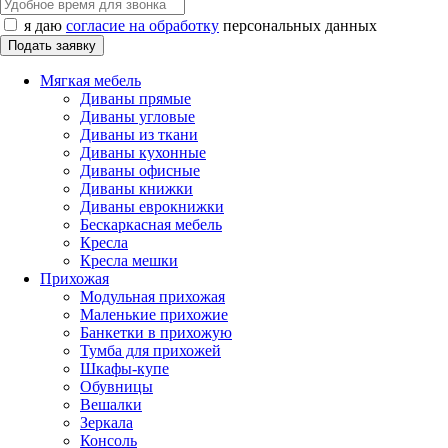
я даю
согласие на обработку
персональных данных
Мягкая мебель
Диваны прямые
Диваны угловые
Диваны из ткани
Диваны кухонные
Диваны офисные
Диваны книжки
Диваны еврокнижки
Бескаркасная мебель
Кресла
Кресла мешки
Прихожая
Модульная прихожая
Маленькие прихожие
Банкетки в прихожую
Тумба для прихожей
Шкафы-купе
Обувницы
Вешалки
Зеркала
Консоль