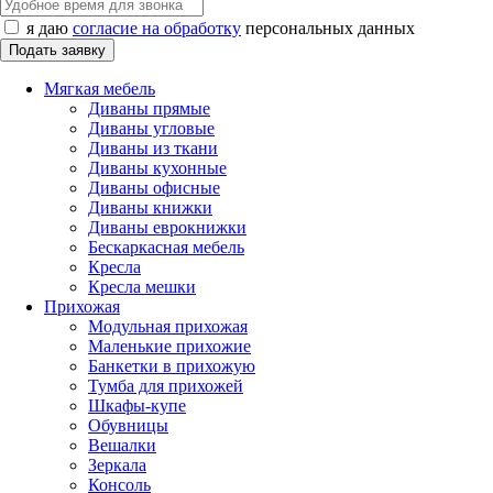
я даю
согласие на обработку
персональных данных
Мягкая мебель
Диваны прямые
Диваны угловые
Диваны из ткани
Диваны кухонные
Диваны офисные
Диваны книжки
Диваны еврокнижки
Бескаркасная мебель
Кресла
Кресла мешки
Прихожая
Модульная прихожая
Маленькие прихожие
Банкетки в прихожую
Тумба для прихожей
Шкафы-купе
Обувницы
Вешалки
Зеркала
Консоль