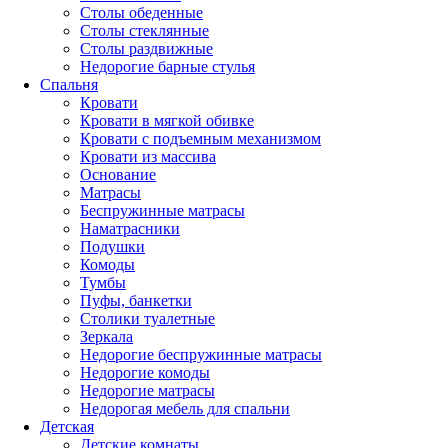
Столы обеденные
Столы стеклянные
Столы раздвижные
Недорогие барные стулья
Спальня
Кровати
Кровати в мягкой обивке
Кровати с подъемным механизмом
Кровати из массива
Основание
Матрасы
Беспружинные матрасы
Наматрасники
Подушки
Комоды
Тумбы
Пуфы, банкетки
Столики туалетные
Зеркала
Недорогие беспружинные матрасы
Недорогие комоды
Недорогие матрасы
Недорогая мебель для спальни
Детская
Детские комнаты