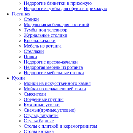
Недорогие банкетки в прихожую
Недорогие тумбы для обуви в прихожую
Гостиная
Стенки
Модульная мебель для гостиной
Тумбы под телевизор
Журнальные столики
Кресла-качалки
Мебель из ротанга
Стеллажи
Полки
Недорогие кресла-качалки
Недорогая мебель из ротанга
Недорогие мебельные стенки
Кухни
Мойки из искусственного камня
Мойки из нержавеющей стали
Смесители
Обеденные группы
Кухонные уголки
Скамьи(прямые,угловые)
Стулья, табуреты
Стулья барные
Столы с плиткой и керамогранитом
Столы книжка