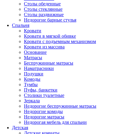
Столы обеденные
Столы стеклянные
Столы раздвижные
Недорогие барные стулья
Спальня
Кровати
Кровати в мягкой обивке
Кровати с подъемным механизмом
Кровати из массива
Основание
Матрасы
Беспружинные матрасы
Наматрасники
Подушки
Комоды
Тумбы
Пуфы, банкетки
Столики туалетные
Зеркала
Недорогие беспружинные матрасы
Недорогие комоды
Недорогие матрасы
Недорогая мебель для спальни
Детская
Детские комнаты