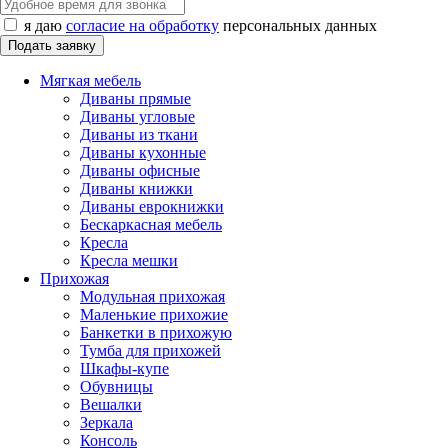
я даю
согласие на обработку
персональных данных
Мягкая мебель
Диваны прямые
Диваны угловые
Диваны из ткани
Диваны кухонные
Диваны офисные
Диваны книжки
Диваны еврокнижки
Бескаркасная мебель
Кресла
Кресла мешки
Прихожая
Модульная прихожая
Маленькие прихожие
Банкетки в прихожую
Тумба для прихожей
Шкафы-купе
Обувницы
Вешалки
Зеркала
Консоль