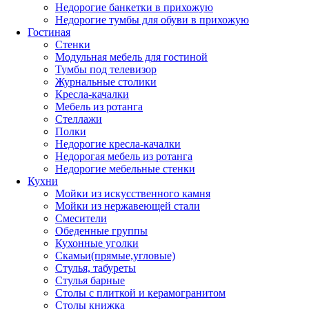
Недорогие банкетки в прихожую
Недорогие тумбы для обуви в прихожую
Гостиная
Стенки
Модульная мебель для гостиной
Тумбы под телевизор
Журнальные столики
Кресла-качалки
Мебель из ротанга
Стеллажи
Полки
Недорогие кресла-качалки
Недорогая мебель из ротанга
Недорогие мебельные стенки
Кухни
Мойки из искусственного камня
Мойки из нержавеющей стали
Смесители
Обеденные группы
Кухонные уголки
Скамьи(прямые,угловые)
Стулья, табуреты
Стулья барные
Столы с плиткой и керамогранитом
Столы книжка