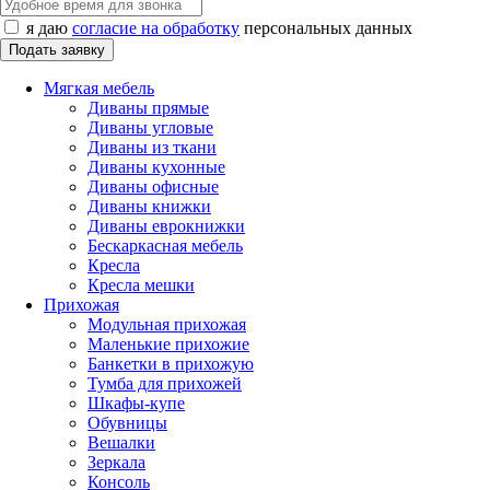
я даю
согласие на обработку
персональных данных
Мягкая мебель
Диваны прямые
Диваны угловые
Диваны из ткани
Диваны кухонные
Диваны офисные
Диваны книжки
Диваны еврокнижки
Бескаркасная мебель
Кресла
Кресла мешки
Прихожая
Модульная прихожая
Маленькие прихожие
Банкетки в прихожую
Тумба для прихожей
Шкафы-купе
Обувницы
Вешалки
Зеркала
Консоль