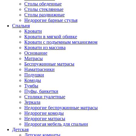
Столы обеденные
Столы стеклянные
Столы раздвижные
Недорогие барные стулья
Спальня
Кровати
Кровати в мягкой обивке
Кровати с подъемным механизмом
Кровати из массива
Основание
Матрасы
Беспружинные матрасы
Наматрасники
Подушки
Комоды
Тумбы
Пуфы, банкетки
Столики туалетные
Зеркала
Недорогие беспружинные матрасы
Недорогие комоды
Недорогие матрасы
Недорогая мебель для спальни
Детская
Детские комнаты