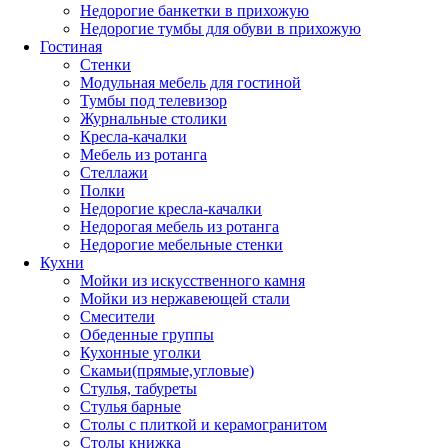
Недорогие банкетки в прихожую
Недорогие тумбы для обуви в прихожую
Гостиная
Стенки
Модульная мебель для гостиной
Тумбы под телевизор
Журнальные столики
Кресла-качалки
Мебель из ротанга
Стеллажи
Полки
Недорогие кресла-качалки
Недорогая мебель из ротанга
Недорогие мебельные стенки
Кухни
Мойки из искусственного камня
Мойки из нержавеющей стали
Смесители
Обеденные группы
Кухонные уголки
Скамьи(прямые,угловые)
Стулья, табуреты
Стулья барные
Столы с плиткой и керамогранитом
Столы книжка