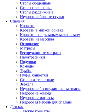
Столы обеденные
Столы стеклянные
Столы раздвижные
Недорогие барные стулья
Спальня
Кровати
Кровати в мягкой обивке
Кровати с подъемным механизмом
Кровати из массива
Основание
Матрасы
Беспружинные матрасы
Наматрасники
Подушки
Комоды
Тумбы
Пуфы, банкетки
Столики туалетные
Зеркала
Недорогие беспружинные матрасы
Недорогие комоды
Недорогие матрасы
Недорогая мебель для спальни
Детская
Детские комнаты