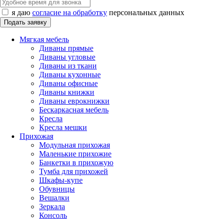
я даю
согласие на обработку
персональных данных
Мягкая мебель
Диваны прямые
Диваны угловые
Диваны из ткани
Диваны кухонные
Диваны офисные
Диваны книжки
Диваны еврокнижки
Бескаркасная мебель
Кресла
Кресла мешки
Прихожая
Модульная прихожая
Маленькие прихожие
Банкетки в прихожую
Тумба для прихожей
Шкафы-купе
Обувницы
Вешалки
Зеркала
Консоль