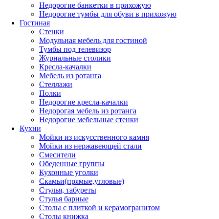
Недорогие банкетки в прихожую
Недорогие тумбы для обуви в прихожую
Гостиная
Стенки
Модульная мебель для гостиной
Тумбы под телевизор
Журнальные столики
Кресла-качалки
Мебель из ротанга
Стеллажи
Полки
Недорогие кресла-качалки
Недорогая мебель из ротанга
Недорогие мебельные стенки
Кухни
Мойки из искусственного камня
Мойки из нержавеющей стали
Смесители
Обеденные группы
Кухонные уголки
Скамьи(прямые,угловые)
Стулья, табуреты
Стулья барные
Столы с плиткой и керамогранитом
Столы книжка