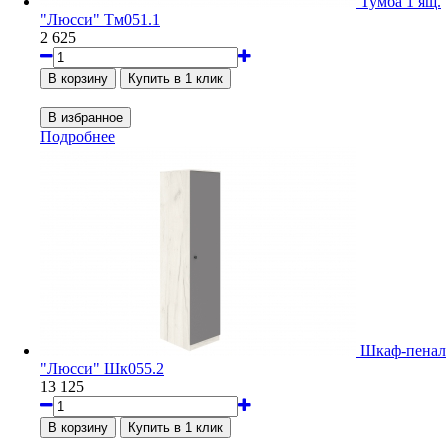
Тумба 1 ящ.
"Люсси" Тм051.1
2 625
Подробнее
Шкаф-пенал
"Люсси" Шк055.2
13 125