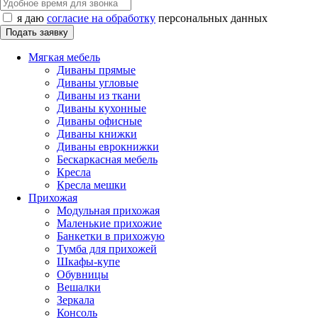
я даю
согласие на обработку
персональных данных
Мягкая мебель
Диваны прямые
Диваны угловые
Диваны из ткани
Диваны кухонные
Диваны офисные
Диваны книжки
Диваны еврокнижки
Бескаркасная мебель
Кресла
Кресла мешки
Прихожая
Модульная прихожая
Маленькие прихожие
Банкетки в прихожую
Тумба для прихожей
Шкафы-купе
Обувницы
Вешалки
Зеркала
Консоль