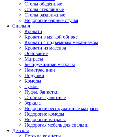
Столы обеденные
Столы стеклянные
Столы раздвижные
Недорогие барные стулья
Спальня
Кровати
Кровати в мягкой обивке
Кровати с подъемным механизмом
Кровати из массива
Основание
Матрасы
Беспружинные матрасы
Наматрасники
Подушки
Комоды
Тумбы
Пуфы, банкетки
Столики туалетные
Зеркала
Недорогие беспружинные матрасы
Недорогие комоды
Недорогие матрасы
Недорогая мебель для спальни
Детская
Детские комнаты