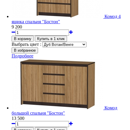
Комод 4
ящика спальня "Бостон"
9 200
Выбрать цвет :
Подробнее
Комод
большой спальня "Бостон"
13 500