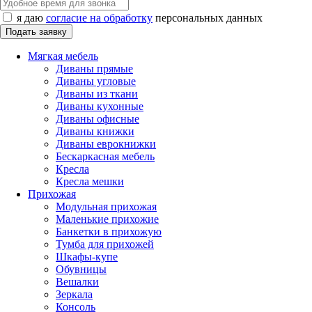
я даю
согласие на обработку
персональных данных
Мягкая мебель
Диваны прямые
Диваны угловые
Диваны из ткани
Диваны кухонные
Диваны офисные
Диваны книжки
Диваны еврокнижки
Бескаркасная мебель
Кресла
Кресла мешки
Прихожая
Модульная прихожая
Маленькие прихожие
Банкетки в прихожую
Тумба для прихожей
Шкафы-купе
Обувницы
Вешалки
Зеркала
Консоль