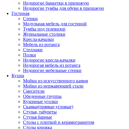
Недорогие банкетки в прихожую
Недорогие тумбы для обуви в прихожую
Гостиная
Стенки
Модульная мебель для гостиной
Тумбы под телевизор
Журнальные столики
Кресла-качалки
Мебель из ротанга
Стеллажи
Полки
Недорогие кресла-качалки
Недорогая мебель из ротанга
Недорогие мебельные стенки
Кухни
Мойки из искусственного камня
Мойки из нержавеющей стали
Смесители
Обеденные группы
Кухонные уголки
Скамьи(прямые,угловые)
Стулья, табуреты
Стулья барные
Столы с плиткой и керамогранитом
Столы книжка