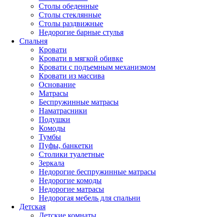
Столы обеденные
Столы стеклянные
Столы раздвижные
Недорогие барные стулья
Спальня
Кровати
Кровати в мягкой обивке
Кровати с подъемным механизмом
Кровати из массива
Основание
Матрасы
Беспружинные матрасы
Наматрасники
Подушки
Комоды
Тумбы
Пуфы, банкетки
Столики туалетные
Зеркала
Недорогие беспружинные матрасы
Недорогие комоды
Недорогие матрасы
Недорогая мебель для спальни
Детская
Детские комнаты