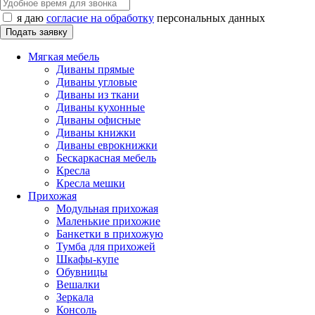
я даю
согласие на обработку
персональных данных
Мягкая мебель
Диваны прямые
Диваны угловые
Диваны из ткани
Диваны кухонные
Диваны офисные
Диваны книжки
Диваны еврокнижки
Бескаркасная мебель
Кресла
Кресла мешки
Прихожая
Модульная прихожая
Маленькие прихожие
Банкетки в прихожую
Тумба для прихожей
Шкафы-купе
Обувницы
Вешалки
Зеркала
Консоль