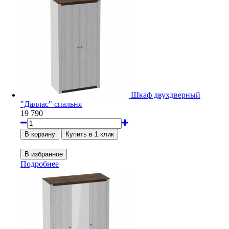
Шкаф двухдверный
"Даллас" спальня
19 790
Подробнее