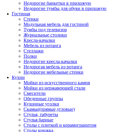
Недорогие банкетки в прихожую
Недорогие тумбы для обуви в прихожую
Гостиная
Стенки
Модульная мебель для гостиной
Тумбы под телевизор
Журнальные столики
Кресла-качалки
Мебель из ротанга
Стеллажи
Полки
Недорогие кресла-качалки
Недорогая мебель из ротанга
Недорогие мебельные стенки
Кухни
Мойки из искусственного камня
Мойки из нержавеющей стали
Смесители
Обеденные группы
Кухонные уголки
Скамьи(прямые,угловые)
Стулья, табуреты
Стулья барные
Столы с плиткой и керамогранитом
Столы книжка