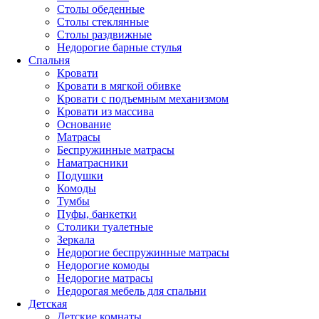
Столы обеденные
Столы стеклянные
Столы раздвижные
Недорогие барные стулья
Спальня
Кровати
Кровати в мягкой обивке
Кровати с подъемным механизмом
Кровати из массива
Основание
Матрасы
Беспружинные матрасы
Наматрасники
Подушки
Комоды
Тумбы
Пуфы, банкетки
Столики туалетные
Зеркала
Недорогие беспружинные матрасы
Недорогие комоды
Недорогие матрасы
Недорогая мебель для спальни
Детская
Детские комнаты