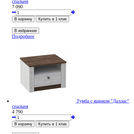
спальня
7 090
Подробнее
Тумба с ящиком "Даллас"
спальня
4 790