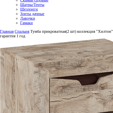
Скамьи садовые
Шатры/Тенты
Шезлонги
Зонты дачные
Лавочки
Гамаки
Главная
Спальня
Тумба прикроватная(2 шт) коллекция "Хилтон"
гарантия
1 год