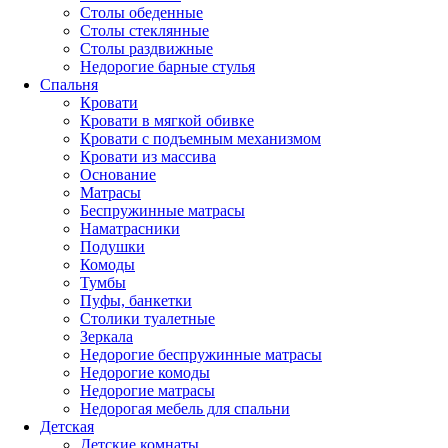
Столы обеденные
Столы стеклянные
Столы раздвижные
Недорогие барные стулья
Спальня
Кровати
Кровати в мягкой обивке
Кровати с подъемным механизмом
Кровати из массива
Основание
Матрасы
Беспружинные матрасы
Наматрасники
Подушки
Комоды
Тумбы
Пуфы, банкетки
Столики туалетные
Зеркала
Недорогие беспружинные матрасы
Недорогие комоды
Недорогие матрасы
Недорогая мебель для спальни
Детская
Детские комнаты