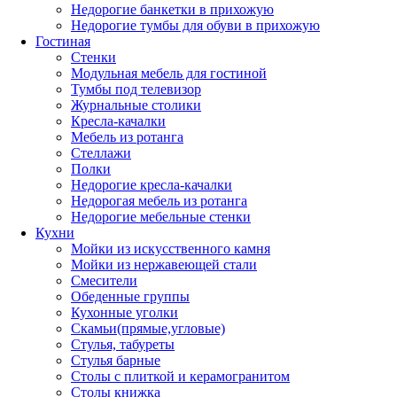
Недорогие банкетки в прихожую
Недорогие тумбы для обуви в прихожую
Гостиная
Стенки
Модульная мебель для гостиной
Тумбы под телевизор
Журнальные столики
Кресла-качалки
Мебель из ротанга
Стеллажи
Полки
Недорогие кресла-качалки
Недорогая мебель из ротанга
Недорогие мебельные стенки
Кухни
Мойки из искусственного камня
Мойки из нержавеющей стали
Смесители
Обеденные группы
Кухонные уголки
Скамьи(прямые,угловые)
Стулья, табуреты
Стулья барные
Столы с плиткой и керамогранитом
Столы книжка