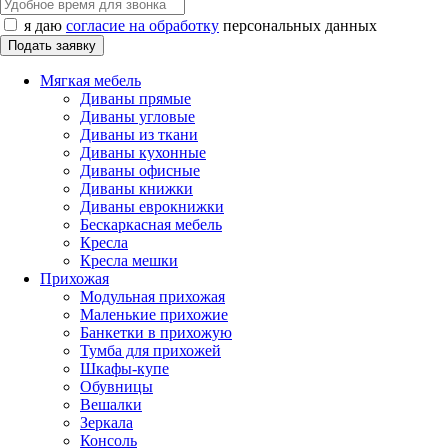
я даю
согласие на обработку
персональных данных
Мягкая мебель
Диваны прямые
Диваны угловые
Диваны из ткани
Диваны кухонные
Диваны офисные
Диваны книжки
Диваны еврокнижки
Бескаркасная мебель
Кресла
Кресла мешки
Прихожая
Модульная прихожая
Маленькие прихожие
Банкетки в прихожую
Тумба для прихожей
Шкафы-купе
Обувницы
Вешалки
Зеркала
Консоль