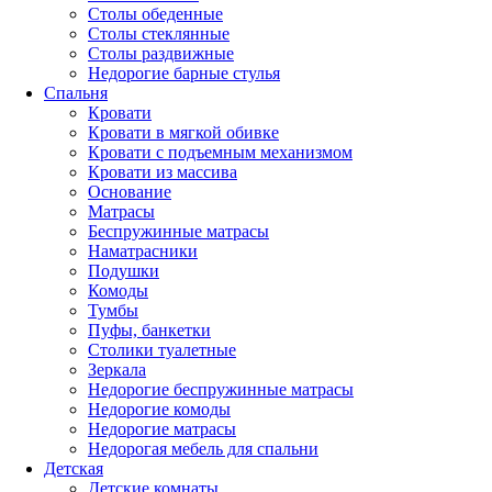
Столы обеденные
Столы стеклянные
Столы раздвижные
Недорогие барные стулья
Спальня
Кровати
Кровати в мягкой обивке
Кровати с подъемным механизмом
Кровати из массива
Основание
Матрасы
Беспружинные матрасы
Наматрасники
Подушки
Комоды
Тумбы
Пуфы, банкетки
Столики туалетные
Зеркала
Недорогие беспружинные матрасы
Недорогие комоды
Недорогие матрасы
Недорогая мебель для спальни
Детская
Детские комнаты