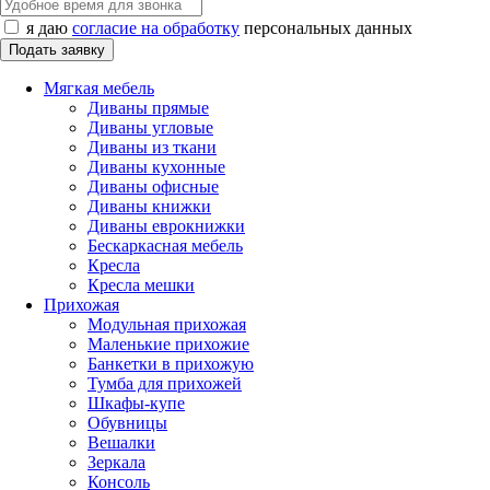
я даю
согласие на обработку
персональных данных
Мягкая мебель
Диваны прямые
Диваны угловые
Диваны из ткани
Диваны кухонные
Диваны офисные
Диваны книжки
Диваны еврокнижки
Бескаркасная мебель
Кресла
Кресла мешки
Прихожая
Модульная прихожая
Маленькие прихожие
Банкетки в прихожую
Тумба для прихожей
Шкафы-купе
Обувницы
Вешалки
Зеркала
Консоль