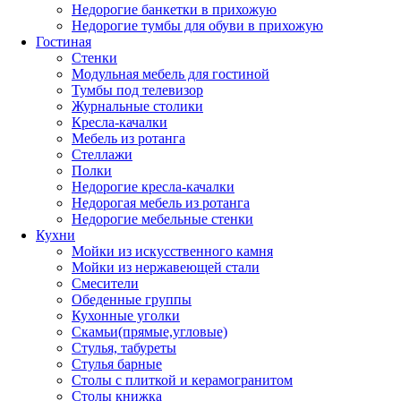
Недорогие банкетки в прихожую
Недорогие тумбы для обуви в прихожую
Гостиная
Стенки
Модульная мебель для гостиной
Тумбы под телевизор
Журнальные столики
Кресла-качалки
Мебель из ротанга
Стеллажи
Полки
Недорогие кресла-качалки
Недорогая мебель из ротанга
Недорогие мебельные стенки
Кухни
Мойки из искусственного камня
Мойки из нержавеющей стали
Смесители
Обеденные группы
Кухонные уголки
Скамьи(прямые,угловые)
Стулья, табуреты
Стулья барные
Столы с плиткой и керамогранитом
Столы книжка