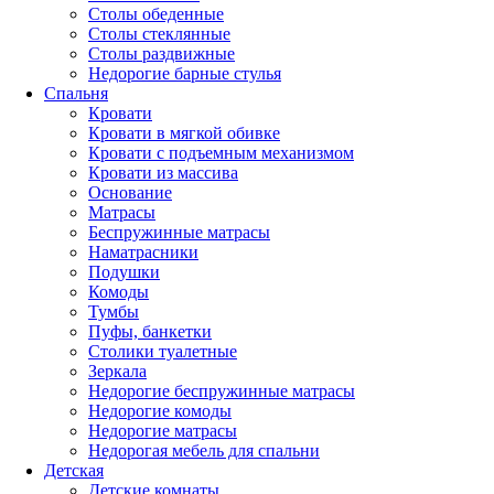
Столы обеденные
Столы стеклянные
Столы раздвижные
Недорогие барные стулья
Спальня
Кровати
Кровати в мягкой обивке
Кровати с подъемным механизмом
Кровати из массива
Основание
Матрасы
Беспружинные матрасы
Наматрасники
Подушки
Комоды
Тумбы
Пуфы, банкетки
Столики туалетные
Зеркала
Недорогие беспружинные матрасы
Недорогие комоды
Недорогие матрасы
Недорогая мебель для спальни
Детская
Детские комнаты