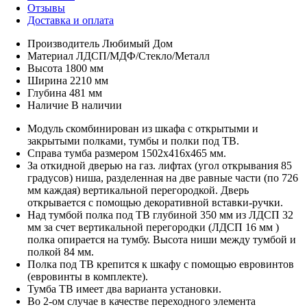
Отзывы
Доставка и оплата
Производитель
Любимый Дом
Материал
ЛДСП/МДФ/Стекло/Металл
Высота
1800 мм
Ширина
2210 мм
Глубина
481 мм
Наличие
В наличии
Модуль скомбинирован из шкафа с открытыми и
закрытыми полками, тумбы и полки под ТВ.
Справа тумба размером 1502х416х465 мм.
За откидной дверью на газ. лифтах (угол открывания 85
градусов) ниша, разделенная на две равные части (по 726
мм каждая) вертикальной перегородкой. Дверь
открывается с помощью декоративной вставки-ручки.
Над тумбой полка под ТВ глубиной 350 мм из ЛДСП 32
мм за счет вертикальной перегородки (ЛДСП 16 мм )
полка опирается на тумбу. Высота ниши между тумбой и
полкой 84 мм.
Полка под ТВ крепится к шкафу с помощью евровинтов
(евровинты в комплекте).
Тумба ТВ имеет два варианта установки.
Во 2-ом случае в качестве переходного элемента