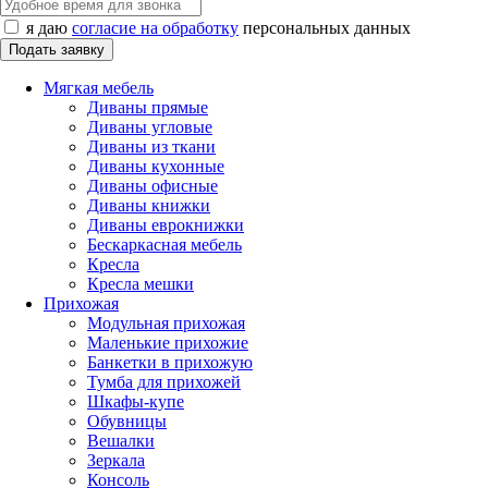
я даю
согласие на обработку
персональных данных
Мягкая мебель
Диваны прямые
Диваны угловые
Диваны из ткани
Диваны кухонные
Диваны офисные
Диваны книжки
Диваны еврокнижки
Бескаркасная мебель
Кресла
Кресла мешки
Прихожая
Модульная прихожая
Маленькие прихожие
Банкетки в прихожую
Тумба для прихожей
Шкафы-купе
Обувницы
Вешалки
Зеркала
Консоль