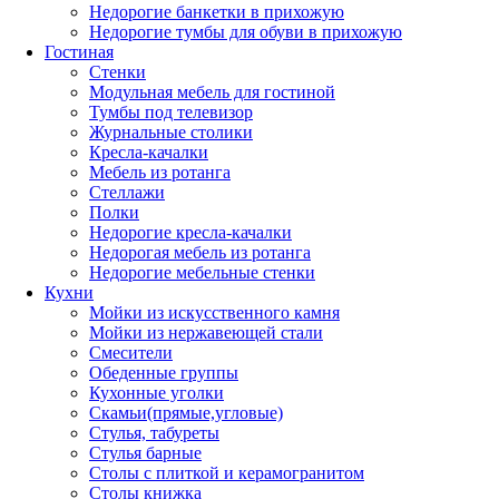
Недорогие банкетки в прихожую
Недорогие тумбы для обуви в прихожую
Гостиная
Стенки
Модульная мебель для гостиной
Тумбы под телевизор
Журнальные столики
Кресла-качалки
Мебель из ротанга
Стеллажи
Полки
Недорогие кресла-качалки
Недорогая мебель из ротанга
Недорогие мебельные стенки
Кухни
Мойки из искусственного камня
Мойки из нержавеющей стали
Смесители
Обеденные группы
Кухонные уголки
Скамьи(прямые,угловые)
Стулья, табуреты
Стулья барные
Столы с плиткой и керамогранитом
Столы книжка