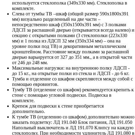
используется стеклополка (349х330 мм). Стеклополка в
комплекте.
Слева от тумбы ТВ –шкаф (общий размер 590х1800х391
мм) визуально разделенный на две части –
непосредственно шкаф (350х1500х391 мм) с 3 полками
ЛДСП за распашной дверью (открывается всегда налево) и
секцию с открытыми полками (3 стеклополки (223х330
мм) и 1 полка из ЛДСП 32 мм (350х334 мм) – она на
уровне полки под ТВ) и декоративным металлическим
кронштейном. Расстояние между полками за распашной
дверью варьируется от 327 до 351 мм., а в открытой части
от 246 до 248 мм.
Максимальные нагрузки: на внутреннюю полку ЛДСП -
до 15 кг., на открытые полки из стекла и ЛДСП - до 6 кг.
Тумба и отделение со шкафом скрепляются между собой с
помощью евровинтов.
Тумбу ТВ (отделение со шкафом) рекомендуется крепить к
стене с помощью угловой подвески. Подвеска в
комплекте.
Крепеж для подвески к стене приобретается
дополнительно.
К тумбе ТВ (отделению со шкафом) дополнительно можно
заказать подсветку: ЛД 191.040 Блок питания, ЛД 191.050
Напольный выключатель и ЛД 191.070 Клипсу на каждую
стеклополку. При необходимости удлинитель ЛД 191.080 в